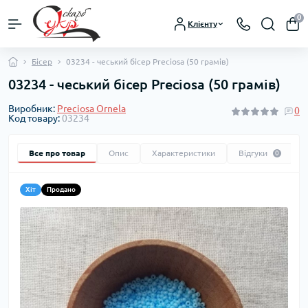
0
Клієнту
Бісер
03234 - чеський бісер Preciosa (50 грамів)
03234 - чеський бісер Preciosa (50 грамів)
Виробник:
Preciosa Ornela
0
Код товару:
03234
Все про товар
Опис
Характеристики
Відгуки
0
Хіт
Продано