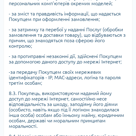
персональних комп'ютерів окремих моделей;
- за зміст та правдивість інформації, що надається
Покупцем при оформленні замовлення;
- за затримку та перебої у наданні Послуг (обробки
замовлення та доставки товару), що відбуваються з
причин, що знаходяться поза сферою його
контролю;
- за протиправні незаконні дії, здійснені Покупцем
за допомогою даного доступу до мережі Інтернет;
-за передачу Покупцем своїх мережевих
ідентифікаторів - IP, MAC-адреси, логіна та пароля
третім особам;
8.3. Покупець, використовуючи наданий йому
доступ до мережі Інтернет, самостійно несе
відповідальність за шкоду, заподіяну його діями
(особисто, навіть якщо під її логіном знаходилася
інша особа) особам або їхньому майну, юридичним
особам, державі чи моральним принципам
моральності.