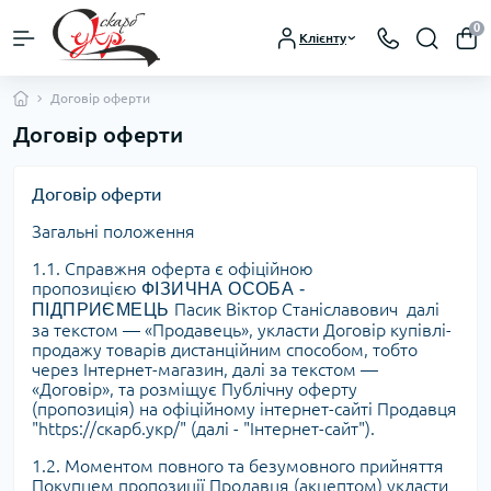
0
Клієнту
Договір оферти
Договір оферти
Договір оферти
Загальні положення
1.1. Справжня оферта є офіційною
пропозицією
ФІЗИЧНА ОСОБА -
Пасик Віктор Станіславович
далі
ПІДПРИЄМЕЦЬ
за текстом — «Продавець», укласти Договір купівлі-
продажу товарів дистанційним способом, тобто
через Інтернет-магазин, далі за текстом —
«Договір», та розміщує Публічну оферту
(пропозиція) на офіційному інтернет-сайті Продавця
"https://скарб.укр/"
(далі - "Інтернет-сайт").
1.2. Моментом повного та безумовного прийняття
Покупцем пропозиції Продавця (акцептом) укласти