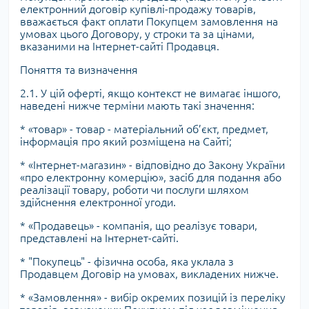
електронний договір купівлі-продажу товарів,
вважається факт оплати Покупцем замовлення на
умовах цього Договору, у строки та за цінами,
вказаними на Інтернет-сайті Продавця.
Поняття та визначення
2.1. У цій оферті, якщо контекст не вимагає іншого,
наведені нижче терміни мають такі значення:
* «товар» - товар - матеріальний об’єкт, предмет,
інформація про який розміщена на Сайті;
* «Інтернет-магазин» - відповідно до Закону України
«про електронну комерцію», засіб для подання або
реалізації товару, роботи чи послуги шляхом
здійснення електронної угоди.
* «Продавець» - компанія, що реалізує товари,
представлені на Інтернет-сайті.
* "Покупець" - фізична особа, яка уклала з
Продавцем Договір на умовах, викладених нижче.
* «Замовлення» - вибір окремих позицій із переліку