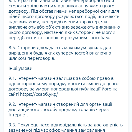
8.4. У разі настання обставин непереборної сили
сторони звільняються від виконання умов цього
договору. Під обставинами непереборної сили для
цілей цього договору розуміються події, що мають
надзвичайний, непередбачений характер, які
виключають або об'єктивно заважають виконанню
цього договору, настання яких Сторони не могли
передбачити та запобігти розумним способам.
8.5. Сторони докладають максимум зусиль для
вирішення будь-яких суперечностей виключно
шляхом переговорів.
Інші умови
9.1. Інтернет-магазин залишає за собою право в
односторонньому порядку вносити зміни до цього
договору за умови попередньої публікації його на
сайті https://скарб.укр/
9.2. Інтернет-магазин створений для організації
дистанційного способу продажу товарів через
Інтернет.
9.3. Покупець несе відповідальність за достовірність
зазначеної під час оформлення замовлення