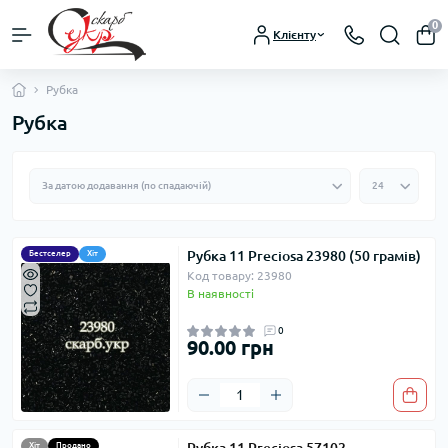
0
Клієнту
Рубка
Рубка
Рубка 11 Preciosa 23980 (50 грамів)
Бестселер
Хіт
Код товару: 23980
В наявності
0
90.00 грн
Хіт
Продано