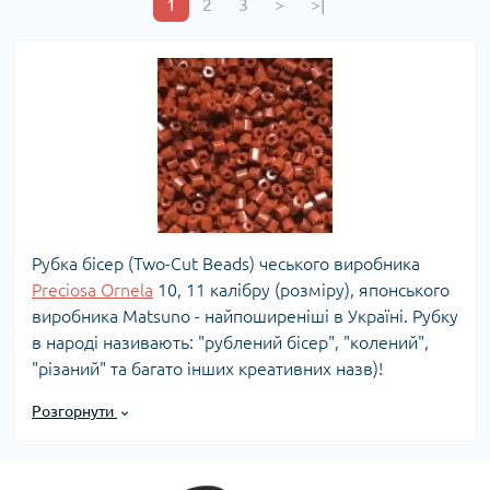
1
2
3
>
>|
Рубка бісер (Two-Cut Beads) чеського виробника
Preciosa Ornela
10, 11 калібру (розміру), японського
виробника Matsuno - найпоширеніші в Україні. Рубку
в народі називають: "рублений бісер", "колений",
"різаний" та багато інших креативних назв)!
Доступна вартість та висока якість рубки привертає
Розгорнути
увагу вишивальниць. Роботи вишиті рубкою
зустрічаються рідко, чим привертають все більше
уваги! Пропонуємо каталог рубки за доступними