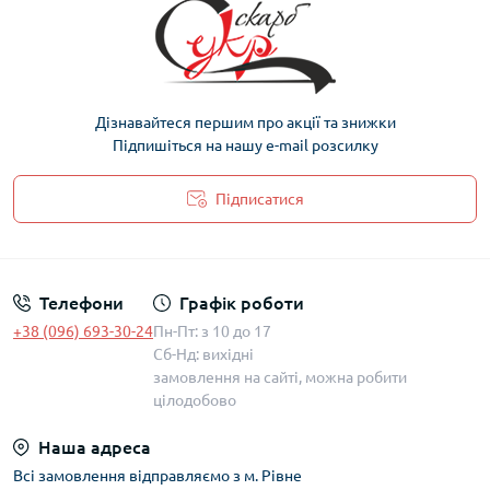
цінами, фасування по 10, 50, 250 грамів.
Професійний підбір до заготовок для вишивання.
Для чого використовують рубку?
Останнім часом її широко використовують для
Дізнавайтеся першим про акції та знижки
вишивання:
Підпишіться на нашу e-mail розсилку
заготовок одягу
(вишиванок);
Підписатися
рушників
;
Політика захисту та обробки персональних даних
картин, ікон;
плетіння, тощо.
Телефони
Графік роботи
Часто у вишивці зустрічається поєднання
круглого
+38 (096) 693-30-24
Пн-Пт: з 10 до 17
бісеру
та рубки в одній роботі.
Сб-Нд: вихідні
замовлення на сайті, можна робити
Які види рубки бувають?
цілодобово
прозорий;
прозорий з блискучою серединкою);
Наша адреса
натуральний;
Всі замовлення відправляємо з м. Рівне
сатиновий;