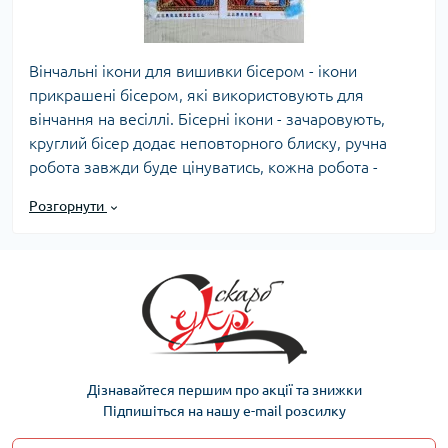
Вінчальні ікони для вишивки бісером - ікони
прикрашені бісером, які використовують для
вінчання на весіллі. Бісерні ікони - зачаровують,
круглий бісер додає неповторного блиску, ручна
робота завжди буде цінуватись, кожна робота -
унікальна. Основним секретом бісерної вишивки
Розгорнути
прихований в його об'ємній структурі
Чи можна вінчальні ікони вишивати
бісером?
В давнину ікони писали, матеріали були дорогі,
відповідно ікони були не доступні для простих
людей. В сучасному світі, дуже багато друкованих
ікон. Не так давно, ікони почали вишивати ікони для
Дізнавайтеся першим про акції та знижки
вінчання бісером. Лики у вишитих бісером ікон
Підпишіться на нашу e-mail розсилку
завжди не зашиваються. Вишиті ікони - освячують.