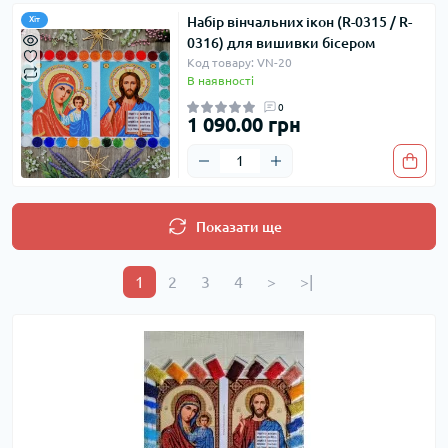
Набір вінчальних ікон (R-0315 / R-
Хіт
0316) для вишивки бісером
Код товару: VN-20
В наявності
0
1 090.00 грн
Показати ще
1
2
3
4
>
>|