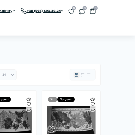
0
0
0
Клієнту
+38 (096) 693-30-24
одано
Хіт
Продано