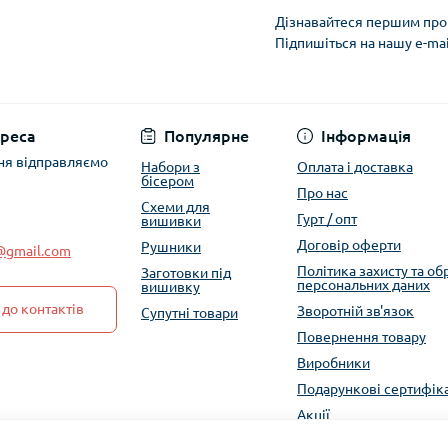
Дізнавайтеся першим про 
Підпишіться на нашу e-ma
Політика захисту та
реса
Популярне
Інформація
ня відправляємо
Набори з
Оплата і доставка
бісером
Про нас
Схеми для
Гурт / опт
вишивки
Договір оферти
Рушники
e@gmail.com
Політика захисту та о
Заготовки під
персональних даних
вишивку
до контактів
Зворотній зв'язок
Супутні товари
Повернення товару
Виробники
Подарункові сертифік
Акції