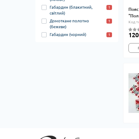
Габардин (блакитний,
1
Пояс
світлий)
"Пол
Домоткане полотно
1
Код т
(бежеве)
120
Габардин (чорний)
1