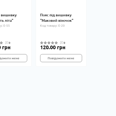
д вишивку
Пояс під вишивку
ть літа"
"Маковий віночок"
у: Е-55
Код товару: Е-20
0
0
0 грн
120.00 грн
домити мене
Повідомити мене