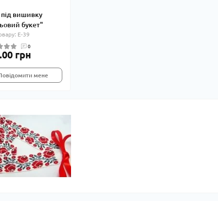
 під вишивку
ьовий букет"
овару: Е-39
0
.00 грн
Повідомити мене