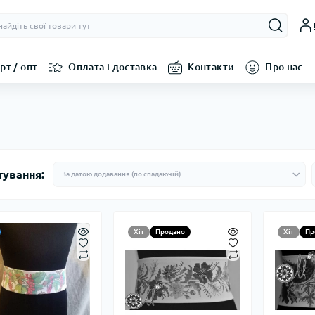
рт / опт
Оплата і доставка
Контакти
Про нас
тування:
Хіт
Продано
Хіт
Пр