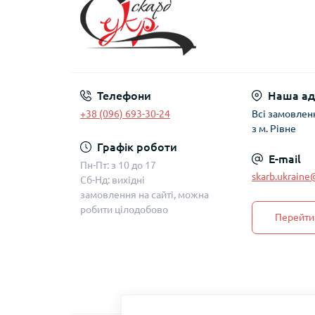
Телефони
Наша ад
+38 (096) 693-30-24
Всі замовлен
з м. Рівне
Графік роботи
E-mail
Пн-Пт: з 10 до 17
skarb.ukrain
Сб-Нд: вихідні
замовлення на сайті, можна
робити цілодобово
Перейти 