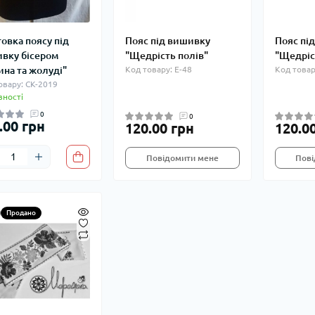
товка поясу під
Пояс під вишивку
Пояс пі
вку бісером
"Щедрість полів"
"Щедріс
ина та жолуді"
Код товару: Е-48
Код товар
овару: СК-2019
вності
0
0
.00 грн
120.00 грн
120.0
Повідомити мене
Пові
Продано