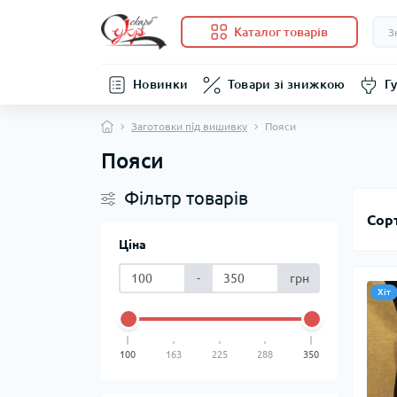
Каталог товарів
Новинки
Товари зі знижкою
Гу
Заготовки під вишивку
Пояси
Пояси
Фільтр товарів
Сор
Ціна
-
грн
Хіт
100
163
225
288
350