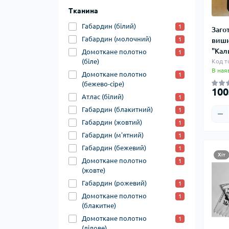
Тканина
Габардин (білий)
1
Заго
Габардин (молочний)
виши
1
"Кал
Домоткане полотно
1
Код т
(біле)
В ная
Домоткане полотно
1
(бежево-сіре)
100
Атлас (білий)
1
Габардин (блакитний)
1
Габардин (жовтий)
1
Габардин (м'ятний)
1
Габардин (бежевий)
1
Хіт
Домоткане полотно
1
(жовте)
Габардин (рожевий)
1
Домоткане полотно
1
(блакитне)
Домоткане полотно
1
(лілове)