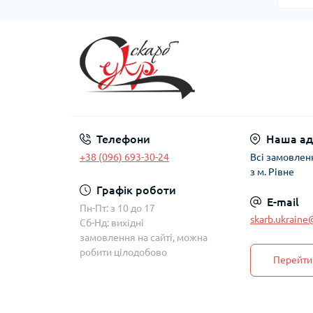
Телефони
Наша ад
+38 (096) 693-30-24
Всі замовлен
з м. Рівне
Графік роботи
E-mail
Пн-Пт: з 10 до 17
skarb.ukrain
Сб-Нд: вихідні
замовлення на сайті, можна
робити цілодобово
Перейти 