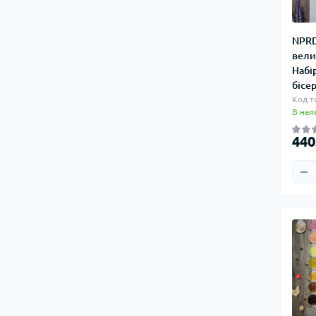
NPRD
вели
Набі
бісе
Код т
В ная
440