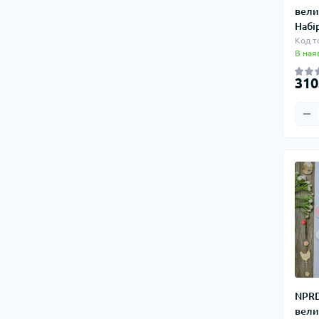
вели
Набі
Код т
В ная
310
NPRD
вели