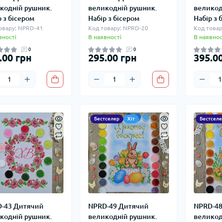
кодній рушник.
великодній рушник.
великод
р з бісером
Набір з бісером
Набір з 
овару: NPRD-41
Код товару: NPRD-20
Код товар
вності
В наявності
В наявнос
0
0
.00 грн
295.00 грн
395.0
Бестселер
Хіт
Бестселе
-43 Дитячий
NPRD-49 Дитячий
NPRD-48
кодній рушник.
великодній рушник.
великод