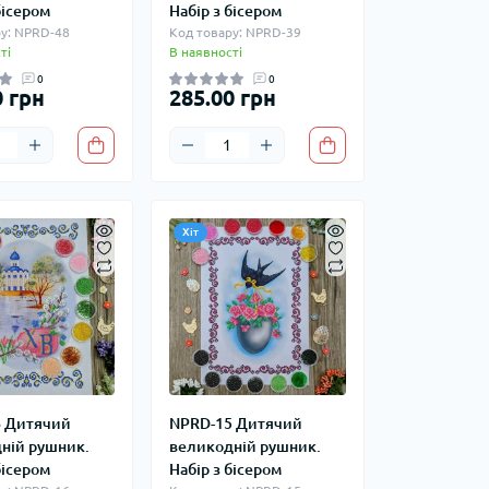
бісером
Набір з бісером
у: NPRD-48
Код товару: NPRD-39
ті
В наявності
0
0
0 грн
285.00 грн
Хіт
 Дитячий
NPRD-15 Дитячий
ній рушник.
великодній рушник.
бісером
Набір з бісером