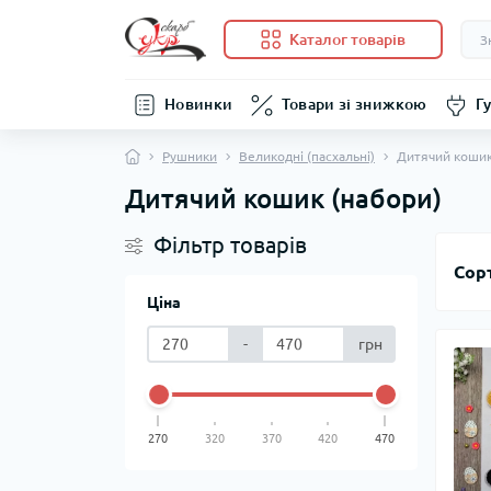
Каталог товарів
Новинки
Товари зі знижкою
Гу
Рушники
Великодні (пасхальні)
Дитячий кошик
Дитячий кошик (набори)
Фільтр товарів
Сор
Ціна
-
грн
270
320
370
420
470