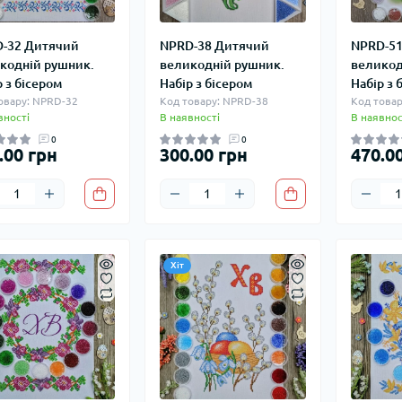
-32 Дитячий
NPRD-38 Дитячий
NPRD-51
кодній рушник.
великодній рушник.
великод
р з бісером
Набір з бісером
Набір з 
овару: NPRD-32
Код товару: NPRD-38
Код товар
вності
В наявності
В наявнос
0
0
.00 грн
300.00 грн
470.0
Хіт