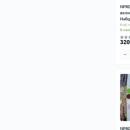
NPRD
вели
Набі
Код т
В ная
320
NPRD