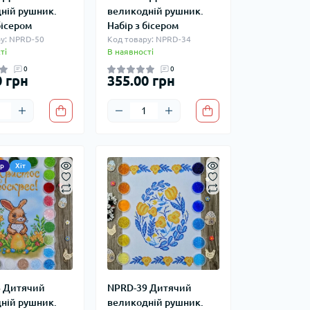
ній рушник.
великодній рушник.
бісером
Набір з бісером
у: NPRD-50
Код товару: NPRD-34
ті
В наявності
0
0
0 грн
355.00 грн
р
Хіт
 Дитячий
NPRD-39 Дитячий
ній рушник.
великодній рушник.