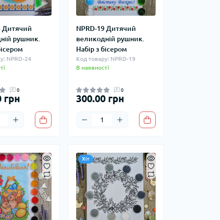
 Дитячий
NPRD-19 Дитячий
ній рушник.
великодній рушник.
бісером
Набір з бісером
у: NPRD-24
Код товару: NPRD-19
ті
В наявності
0
0
0 грн
300.00 грн
Хіт