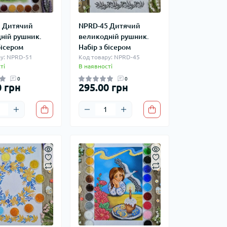
 Дитячий
NPRD-45 Дитячий
ній рушник.
великодній рушник.
бісером
Набір з бісером
у: NPRD-51
Код товару: NPRD-45
ті
В наявності
0
0
0 грн
295.00 грн