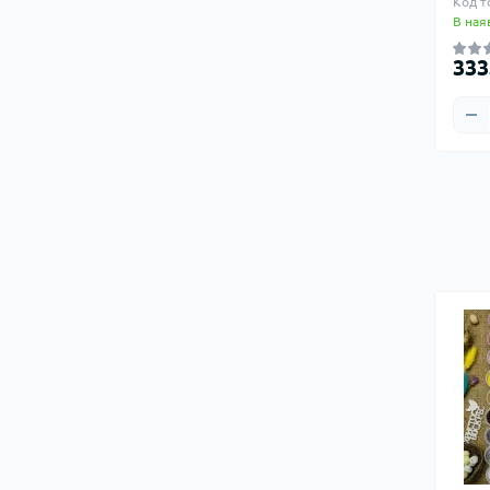
Код т
В ная
333