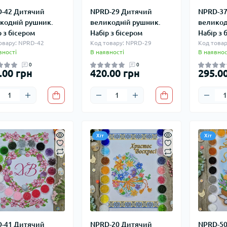
-42 Дитячий
NPRD-29 Дитячий
NPRD-37
кодній рушник.
великодній рушник.
великод
р з бісером
Набір з бісером
Набір з 
овару: NPRD-42
Код товару: NPRD-29
Код товар
вності
В наявності
В наявнос
0
0
.00 грн
420.00 грн
295.0
Хіт
Хіт
-41 Дитячий
NPRD-20 Дитячий
NPRD-50