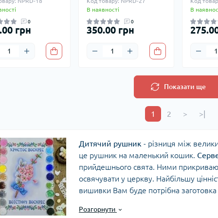
овару: NPRD-18
Код товару: NPRD-27
Код товар
вності
В наявності
В наявнос
0
0
.00 грн
350.00 грн
275.0
Показати ще
1
2
>
>|
Дитячий рушник
- різниця між велик
це рушник на маленький кошик.
Серве
прийдешнього свята. Ними прикривают
освячувати у церкву. Найбільшу цінніс
вишивки Вам буде потрібна заготовка
або ниток. Ми з радістю Вам допомож
Розгорнути