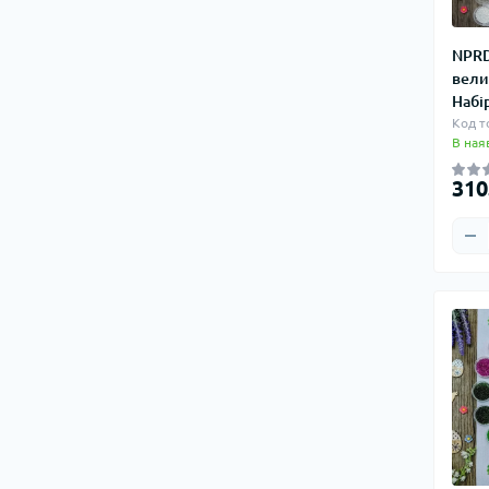
NPRD
вели
Набі
Код т
В ная
310