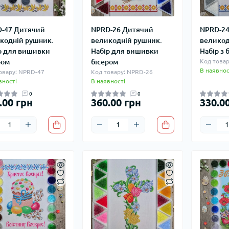
-47 Дитячий
NPRD-26 Дитячий
NPRD-24
кодній рушник.
великодній рушник.
великод
р для вишивки
Набір для вишивки
Набір з 
ром
бісером
Код товар
В наявнос
овару: NPRD-47
Код товару: NPRD-26
вності
В наявності
0
0
.00 грн
360.00 грн
330.0