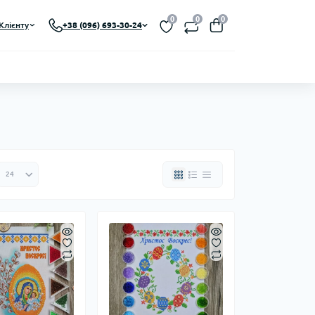
0
0
0
Клієнту
+38 (096) 693-30-24