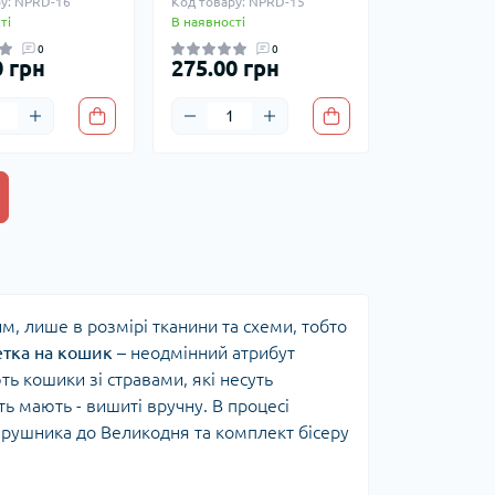
у: NPRD-16
Код товару: NPRD-15
ті
В наявності
0
0
0 грн
275.00 грн
им, лише в розмірі тканини та схеми, тобто
тка на кошик
– неодмінний атрибут
ь кошики зі стравами, які несуть
ть мають - вишиті вручну. В процесі
 рушника до Великодня та комплект бісеру
емо!