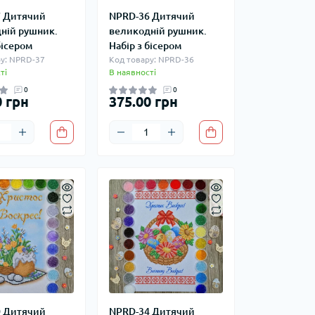
 Дитячий
NPRD-36 Дитячий
ній рушник.
великодній рушник.
бісером
Набір з бісером
у: NPRD-37
Код товару: NPRD-36
ті
В наявності
0
0
0 грн
375.00 грн
 Дитячий
NPRD-34 Дитячий