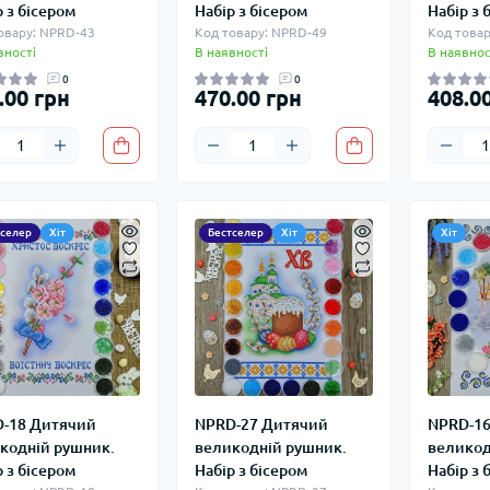
р з бісером
Набір з бісером
Набір з 
овару: NPRD-43
Код товару: NPRD-49
Код товар
вності
В наявності
В наявнос
0
0
.00 грн
470.00 грн
408.0
тселер
Хіт
Бестселер
Хіт
Хіт
-18 Дитячий
NPRD-27 Дитячий
NPRD-16
кодній рушник.
великодній рушник.
великод
р з бісером
Набір з бісером
Набір з 