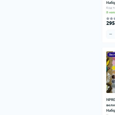
Набі
Код т
В ная
295
Бес
NPRD
вели
Набі