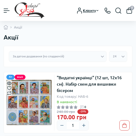
0
Клієнту
Акції
Акції
"Видатні українці" (12 шт, 12х16
Хіт
акція
см). Набір схем для вишивки
бісером
Код товару: НАБ-6
В наявності
0
240.00 грн
-29%
170.00 грн