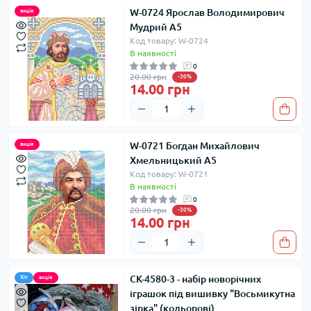
W-0724 Ярослав Володимирович
акція
Мудрий А5
Код товару: W-0724
В наявності
0
20.00 грн
-30%
14.00 грн
W-0721 Богдан Михайлович
акція
Хмельницький А5
Код товару: W-0721
В наявності
0
20.00 грн
-30%
14.00 грн
СК-4580-3 - набір новорічних
Хіт
акція
іграшок під вишивку "Восьмикутна
зірка" (кольорові)