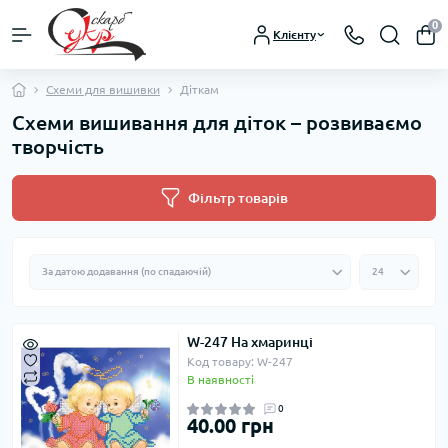
0
Клієнту
Схеми для вишивки
Діткам
Схеми вишивання для діток – розвиваємо
творчість
Фільтр товарів
W-247 На хмаринці
Код товару: W-247
В наявності
0
40.00 грн