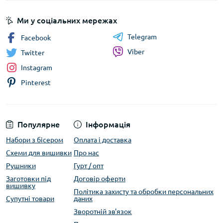
Виберіть разом і почніть творити
Обирайте разом із дитиною цікаві дизайни,
Ми у соціальних мережах
створюйте атмосферу натхнення та допоможіть
Telegram
розкрити її творчий потенціал. Вишивання – це не
Facebook
лише хобі, а й час, проведений разом у теплій і
Viber
Twitter
дружній атмосфері.
Instagram
Pinterest
Популярне
Інформація
Набори з бісером
Оплата і доставка
Схеми для вишивки
Про нас
Рушники
Гурт / опт
Заготовки під
Договір оферти
вишивку
Політика захисту та обробки персональних
Супутні товари
даних
Зворотній зв'язок