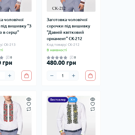
а чоловічої
Заготовка чоловічої
 під вишивку "З
сорочки під вишивку
 в серці"
"Давній квітковий
орнамент" СК-212
у: СК-213
Код товару: СК-212
ті
В наявності
0
0
0 грн
480.00 грн
Бестселер
Хіт