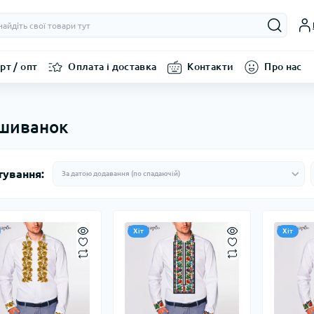
рт / опт
Оплата і доставка
Контакти
Про нас
ишиванок
тування:
Хіт
Хіт