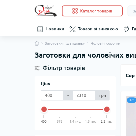
Каталог товарів
Новинки
Товари зі знижкою
Гу
Заготовки під вишивку
Чоловічі сорочки
Заготовки для чоловічих в
Фільтр товарів
Сор
Ціна
-
грн
Хіт
400
878
1,4 тис.
1,8 тис.
2,3 тис.