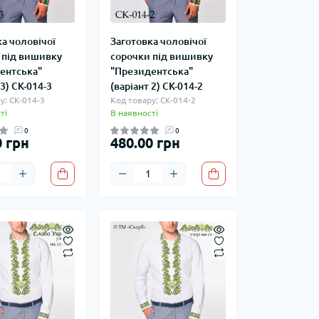
а чоловічої
Заготовка чоловічої
 під вишивку
сорочки під вишивку
ентська"
"Президентська"
 3) СК-014-3
(варіант 2) СК-014-2
у: СК-014-3
Код товару: СК-014-2
ті
В наявності
0
0
0 грн
480.00 грн