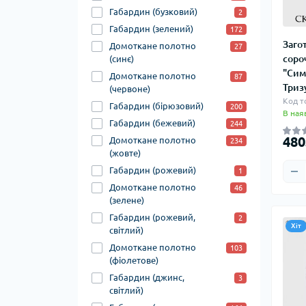
Габардин (бузковий)
2
Габардин (зелений)
172
Заго
Домоткане полотно
27
соро
(синє)
"Сим
Домоткане полотно
87
Триз
(червоне)
Код т
Габардин (бірюзовий)
200
В ная
Габардин (бежевий)
244
480
Домоткане полотно
234
(жовте)
Габардин (рожевий)
1
Домоткане полотно
46
(зелене)
Габардин (рожевий,
2
Хіт
світлий)
Домоткане полотно
103
(фіолетове)
Габардин (джинс,
3
світлий)