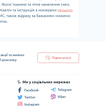
Якісні тканини та чітке нанесення схем.
лізелін та інструкція з номерами
чеського
DMC, також відразу за бажанням можемо
иток.
ків різноманітний не тільки за формою
ментів-оберегів, мережок та фасонів
а в усьому світі.
акції та знижки
Підписатися
il розсилку
 простий одяг. Вишита сорочка - це щось
 обробки персональних даних
ка – це символ котрий зберігає історію,
цтво наших предків, душу українського
ано наш генетичний код.
Ми у соціальних мережах
Telegram
Facebook
уже багато обрядів і традицій. На
азвати вишиту сорочку — однією єдиною
Viber
Twitter
і традиції, і сучасний стиль 21 століття.
Instagram