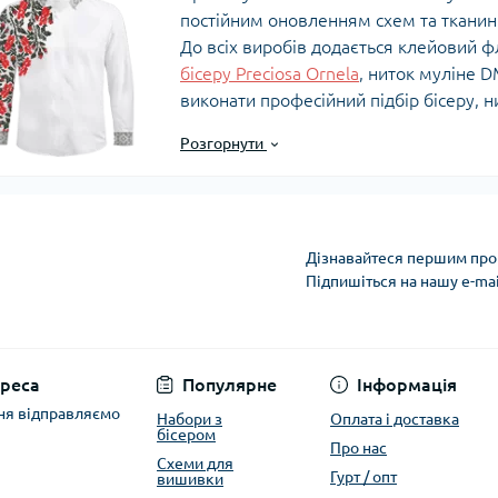
постійним оновленням схем та тканин. 
До всіх виробів додається клейовий ф
бісеру Preciosa Ornela
, ниток муліне 
виконати професійний підбір бісеру, н
Розгорнути
Коротко про вишиванку!
Національний одяг українських чолові
пошиття, а й вишивкою. Є безліч орна
пошиття, які відомі не лише в Україні, 
Дізнавайтеся першим про 
Підпишіться на нашу e-ma
Для кожного українця, вишиванка – не
Політика захисту та
дуже особливе: святкове, рідне. Вишив
міфологію, релігію, старовинне мисте
народу. Головне, у вишивці зашифров
реса
Популярне
Інформація
ня відправляємо
Набори з
Оплата і доставка
З українською вишиванкою пов'язано д
бісером
Про нас
сьогоднішній день, можна по праву н
Схеми для
Гурт / опт
вишивки
річчю, де одночасно поєднуються і віков