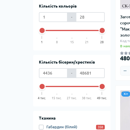
Кількість кольорів
Заго
-
соро
"Мак
золот
Код т
1
8
15
21
28
В ная
480
Кількість бісерин/хрестиків
-
Хіт
4 тис.
15 тис.
27 тис.
38 тис.
49 тис.
Тканина
Габардин (білий)
358