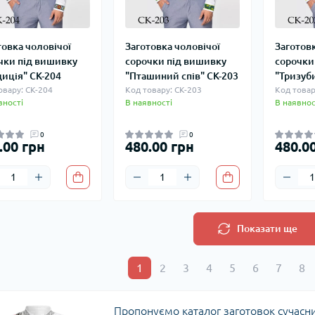
товка чоловічої
Заготовка чоловічої
Заготовк
чки під вишивку
сорочки під вишивку
сорочки
диція" СК-204
"Пташиний спів" СК-203
"Тризуби
овару: СК-204
Код товару: СК-203
Код товар
вності
В наявності
В наявнос
0
0
.00 грн
480.00 грн
480.0
Показати ще
1
2
3
4
5
6
7
8
Пропонуємо каталог заготовок сучасни