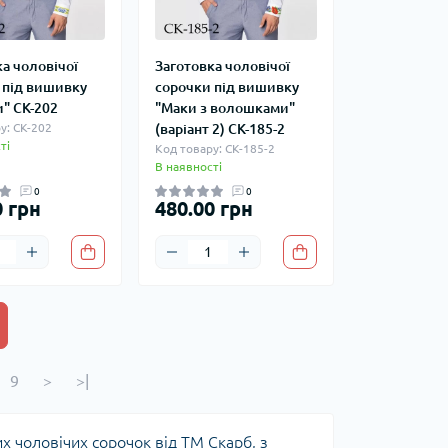
а чоловічої
Заготовка чоловічої
 під вишивку
сорочки під вишивку
" СК-202
"Маки з волошками"
у: СК-202
(варіант 2) СК-185-2
ті
Код товару: СК-185-2
В наявності
0
0
0 грн
480.00 грн
9
>
>|
х чоловічих сорочок від ТМ Скарб, з