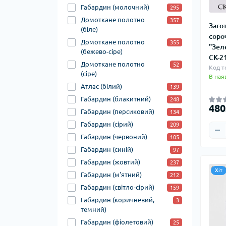
Габардин (молочний)
295
Домоткане полотно
357
Заго
(біле)
соро
Домоткане полотно
355
"Зел
(бежево-сіре)
СК-2
Домоткане полотно
52
Код т
(сіре)
В ная
Атлас (білий)
139
Габардин (блакитний)
248
480
Габардин (персиковий)
134
Габардин (сірий)
209
Габардин (червоний)
105
Габардин (синій)
97
Габардин (жовтий)
237
Хіт
Габардин (м'ятний)
212
Габардин (світло-сірий)
159
Габардин (коричневий,
3
темний)
Габардин (фіолетовий)
25