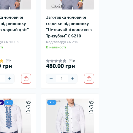
а чоловічої
Заготовка чоловічої
 під вишивку
сорочки під вишивку
о-чорний цвіт"
"Незвичайні колоски з
Тризубом" СК-210
у: СК-165-3
Код товару: СК-210
ті
В наявності
1
0
0 грн
480.00 грн
р
Хіт
Хіт