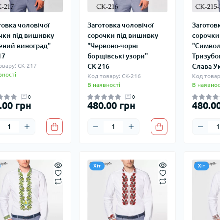
товка чоловічої
Заготовка чоловічої
Заготовк
чки під вишивку
сорочки під вишивку
сорочки
ений виноград"
"Червоно-чорні
"Символ
17
борщівські узори"
Тризубо
овару: СК-217
СК-216
Слава Ук
вності
Код товару: СК-216
Код товар
В наявності
В наявнос
0
0
.00 грн
480.00 грн
480.0
Хіт
Хіт