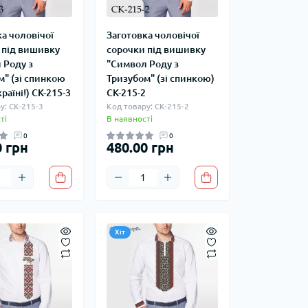
а чоловічої
Заготовка чоловічої
 під вишивку
сорочки під вишивку
 Роду з
"Символ Роду з
м" (зі спинкою
Тризубом" (зі спинкою)
раїні!) СК-215-3
СК-215-2
у: СК-215-3
Код товару: СК-215-2
ті
В наявності
0
0
0 грн
480.00 грн
Хіт