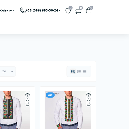
0
0
0
Клієнту
+38 (096) 693-30-24
Хіт