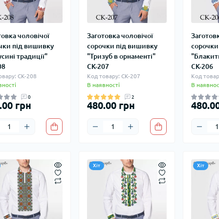
товка чоловічої
Заготовка чоловічої
Заготовк
чки під вишивку
сорочки під вишивку
сорочки
усині традиції"
"Тризуб в орнаменті"
"Блакит
08
СК-207
СК-206
овару: СК-208
Код товару: СК-207
Код товар
вності
В наявності
В наявнос
0
2
.00 грн
480.00 грн
480.0
Хіт
Хіт