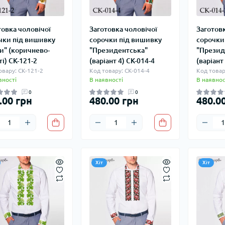
товка чоловічої
Заготовка чоловічої
Заготовк
чки під вишивку
сорочки під вишивку
сорочки
и" (коричнево-
"Президентська"
"Презид
і) СК-121-2
(варіант 4) СК-014-4
(варіант
овару: СК-121-2
Код товару: СК-014-4
Код товар
вності
В наявності
В наявнос
0
0
.00 грн
480.00 грн
480.0
Хіт
Хіт