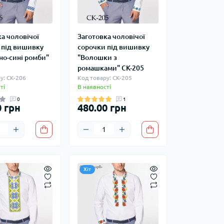
а чоловічої
Заготовка чоловічої
 під вишивку
сорочки під вишивку
но-сині ромби"
"Волошки з
ромашками" СК-205
у: СК-206
Код товару: СК-205
ті
В наявності
0
1
0 грн
480.00 грн
Хіт