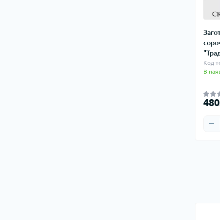
Заго
соро
"Тра
Код т
В ная
480