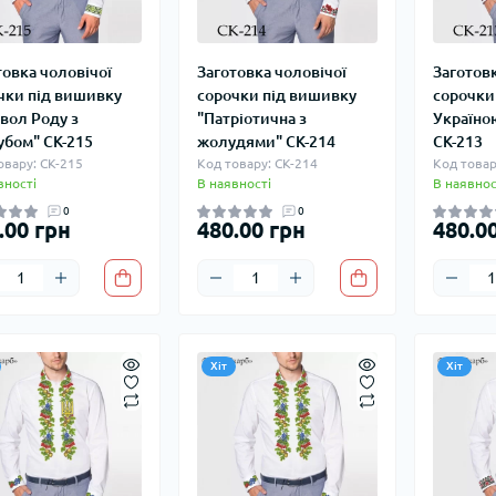
товка чоловічої
Заготовка чоловічої
Заготовк
чки під вишивку
сорочки під вишивку
сорочки
вол Роду з
"Патріотична з
Україною
убом" СК-215
жолудями" СК-214
СК-213
овару: СК-215
Код товару: СК-214
Код товар
вності
В наявності
В наявнос
0
0
.00 грн
480.00 грн
480.0
Хіт
Хіт