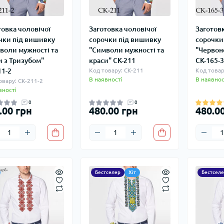
товка чоловічої
Заготовка чоловічої
Заготовк
чки під вишивку
сорочки під вишивку
сорочки
воли мужності та
"Символи мужності та
"Червон
и з Тризубом"
краси" СК-211
СК-165-3
11-2
Код товару: СК-211
Код товар
В наявності
В наявнос
овару: СК-211-2
вності
0
0
.00 грн
480.00 грн
480.0
Бестселер
Хіт
Бестселе