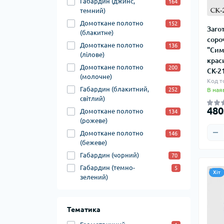
Габардин (джинс,
164
темний)
Домоткане полотно
152
Заго
(блакитне)
соро
Домоткане полотно
136
"Сим
(лілове)
крас
Домоткане полотно
200
СК-2
(молочне)
Код т
Габардин (блакитний,
252
В ная
світлий)
480
Домоткане полотно
134
(рожеве)
Домоткане полотно
146
(бежеве)
Габардин (чорний)
70
Габардин (темно-
5
Хіт
зелений)
Тематика