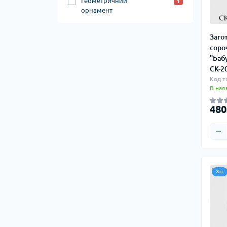
Геометричний
1
орнамент
Заго
соро
"Баб
СК-2
Код т
В ная
480
Хіт