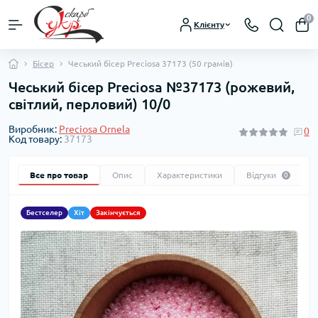
0
Клієнту
Бісер
Чеський бісер Preciosa 37173 (50 грамів)
Чеський бісер Preciosa №37173 (рожевий,
світлий, перловий) 10/0
Виробник:
Preciosa Ornela
0
Код товару:
37173
Все про товар
Опис
Характеристики
Відгуки
0
Бестселер
Хіт
Закінчується