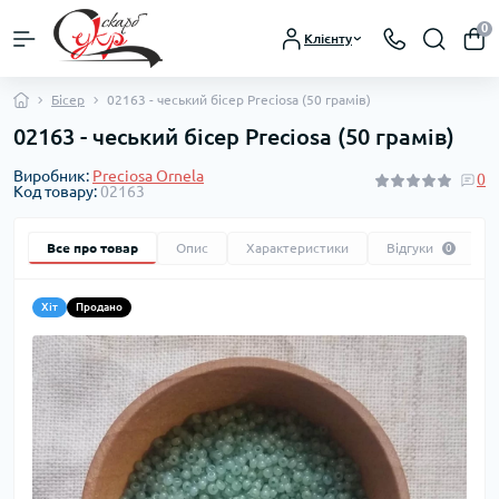
0
Клієнту
Бісер
02163 - чеський бісер Preciosa (50 грамів)
02163 - чеський бісер Preciosa (50 грамів)
Виробник:
Preciosa Ornela
0
Код товару:
02163
Все про товар
Опис
Характеристики
Відгуки
0
Хіт
Продано