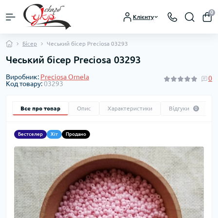
0
Клієнту
Бісер
Чеський бісер Preciosa 03293
Чеський бісер Preciosa 03293
Виробник:
Preciosa Ornela
0
Код товару:
03293
Все про товар
Опис
Характеристики
Відгуки
0
Бестселер
Хіт
Продано