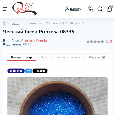
0
Клієнту
Бісер
Чеський бісер Preciosa 08336 (50 грамів)
Чеський бісер Preciosa 08336
Виробник:
Preciosa Ornela
0
Код товару:
08336
Все про товар
Опис
Характеристики
Відгуки
0
Бестселер
Хіт
Продано