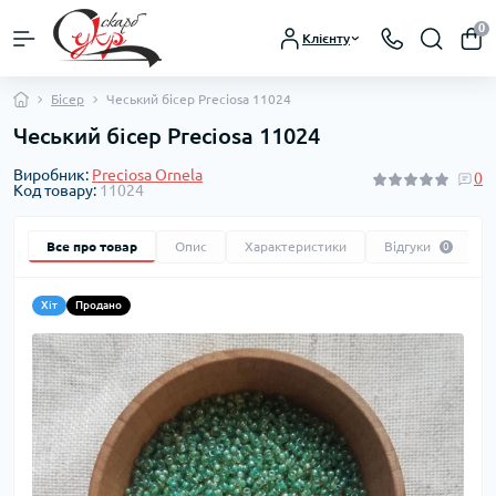
0
Клієнту
Бісер
Чеський бісер Preciosa 11024
Чеський бісер Preciosa 11024
Виробник:
Preciosa Ornela
0
Код товару:
11024
Все про товар
Опис
Характеристики
Відгуки
0
Хіт
Продано