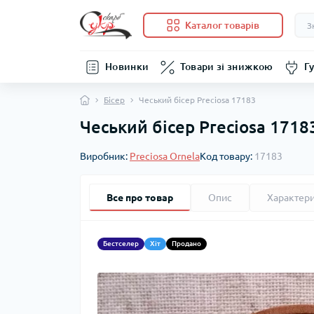
Каталог товарів
Новинки
Товари зі знижкою
Гу
Бісер
Чеський бісер Preciosa 17183
Чеський бісер Preciosa 1718
Виробник:
Preciosa Ornela
Код товару:
17183
Все про товар
Опис
Характер
Бестселер
Хіт
Продано