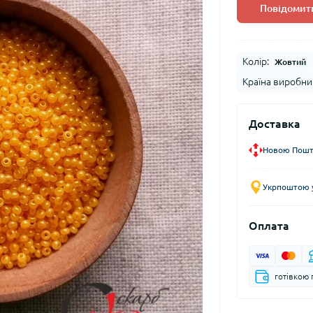
Повідомити
Колір:
Жовтий
Країна виробни
Доставка
Новою Пошто
Укрпоштою у
Оплата
готівкою 