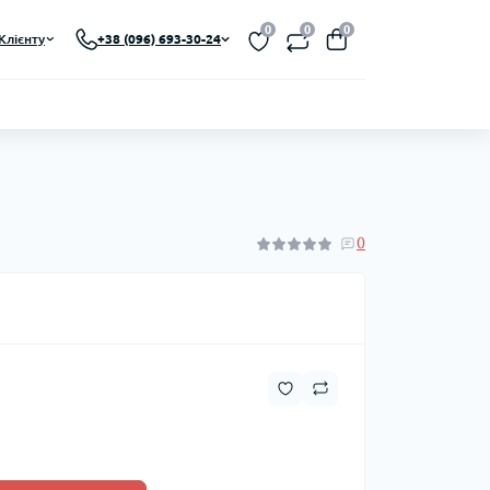
0
0
0
Клієнту
+38 (096) 693-30-24
0