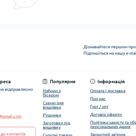
Дізнавайтеся першим про 
Підпишіться на нашу e-ma
Політика захисту та
реса
Популярне
Інформація
ня відправляємо
Набори з
Оплата і доставка
бісером
Про нас
Схеми для
Гурт / опт
вишивки
Договір оферти
Рушники
e@gmail.com
Політика захисту та о
Заготовки під
персональних даних
вишивку
до контактів
Зворотній зв'язок
Супутні товари