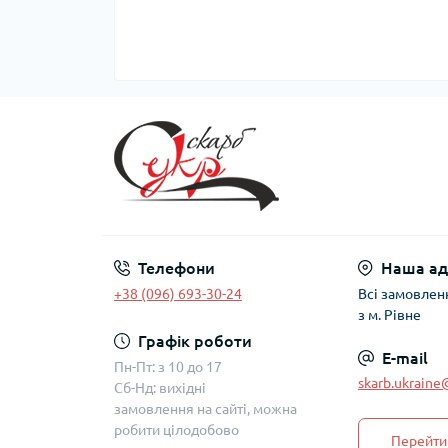
Телефони
Наша ад
+38 (096) 693-30-24
Всі замовлен
з м. Рівне
Графік роботи
E-mail
Пн-Пт: з 10 до 17
skarb.ukrain
Сб-Нд: вихідні
замовлення на сайті, можна
робити цілодобово
Перейти 