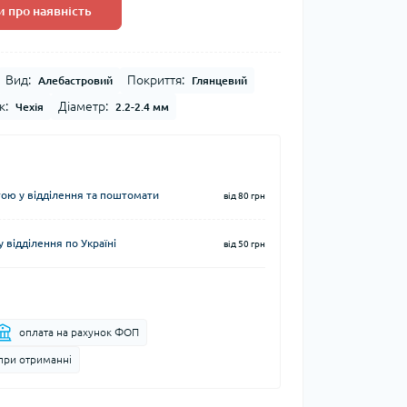
 про наявність
Вид:
Покриття:
Алебастровий
Глянцевий
к:
Діаметр:
Чехія
2.2-2.4 мм
ю у відділення та поштомати
від 80 грн
 відділення по Україні
від 50 грн
оплата на рахунок ФОП
при отриманні