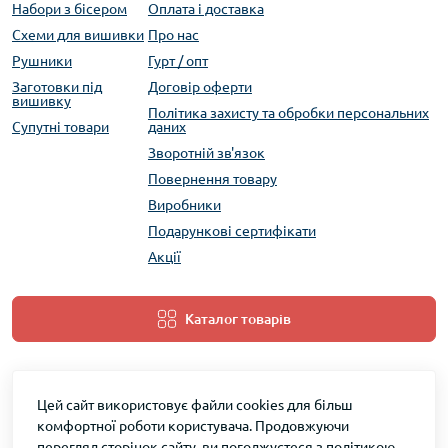
Набори з бісером
Оплата і доставка
Схеми для вишивки
Про нас
Рушники
Гурт / опт
Заготовки під
Договір оферти
вишивку
Політика захисту та обробки персональних
Супутні товари
даних
Зворотній зв'язок
Повернення товару
Виробники
Подарункові сертифікати
Акції
Каталог товарів
Цей сайт використовує файли cookies для більш
комфортної роботи користувача. Продовжуючи
перегляд сторінок сайту, ви погоджуєтеся з політикою