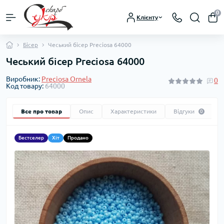
0
Клієнту
Бісер
Чеський бісер Preciosa 64000
Чеський бісер Preciosa 64000
Виробник:
Preciosa Ornela
0
Код товару:
64000
Все про товар
Опис
Характеристики
Відгуки
0
Бестселер
Хіт
Продано