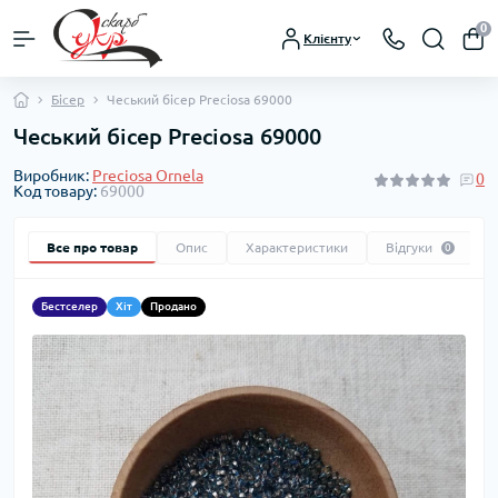
0
Клієнту
Бісер
Чеський бісер Preciosa 69000
Чеський бісер Preciosa 69000
Виробник:
Preciosa Ornela
0
Код товару:
69000
Все про товар
Опис
Характеристики
Відгуки
0
Бестселер
Хіт
Продано