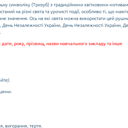
льну символіку (Тризуб) з традиційними квітковими мотивам
аний на різні свята та урочисті події, особливо ті, що мают
вне значення. Ось на які свята можна використати цей рушн
, День Незалежності України, День Незалежності України, Д
.
 дати, року, прізвищ, назви навчального закладу та інше
юйте)
.
цями.
я, вигорання, тертя.