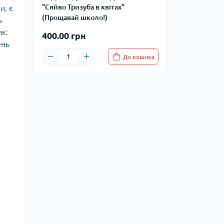
"Сяйво Тризуба в квітах"
и, є
(Прощавай школо!)
ь
ик:
400.00 грн
ень
До кошика