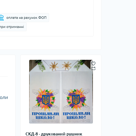
оплата на рахунок ФОП
при отриманні
коли
СКД-8 - друкований рушник