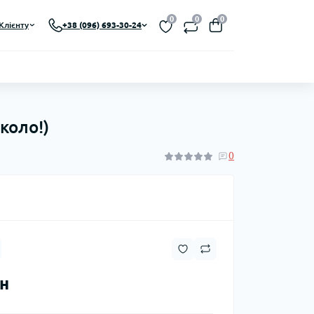
0
0
0
Клієнту
+38 (096) 693-30-24
коло!)
0
рн