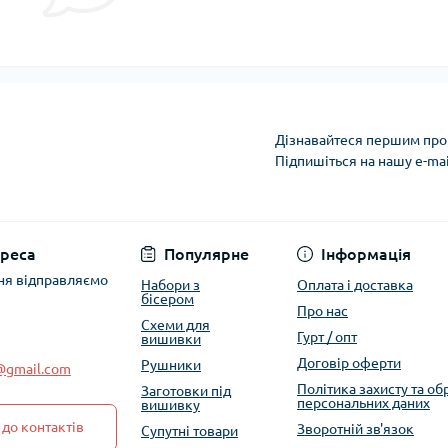
Дізнавайтеся першим про 
Підпишіться на нашу e-ma
Політика захисту та
реса
Популярне
Інформація
ня відправляємо
Набори з
Оплата і доставка
бісером
Про нас
Схеми для
Гурт / опт
вишивки
Договір оферти
Рушники
e@gmail.com
Політика захисту та о
Заготовки під
персональних даних
вишивку
до контактів
Зворотній зв'язок
Супутні товари