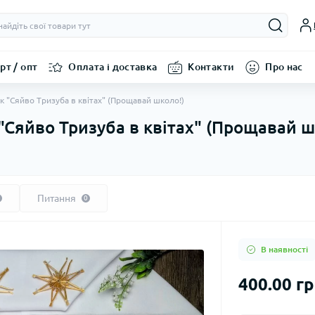
рт / опт
Оплата і доставка
Контакти
Про нас
к "Сяйво Тризуба в квітах" (Прощавай школо!)
"Сяйво Тризуба в квітах" (Прощавай ш
Питання
0
В наявності
400.00 г