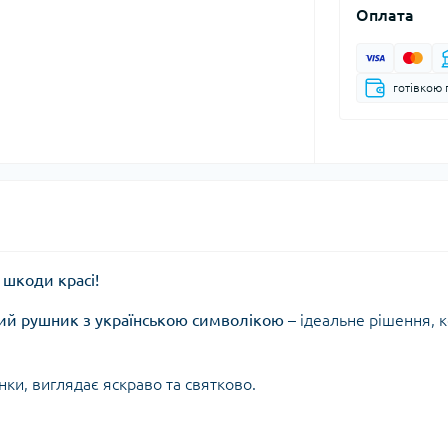
Оплата
готівкою 
 шкоди красі!
ий рушник з українською символікою
– ідеальне рішення, 
нки, виглядає яскраво та святково.