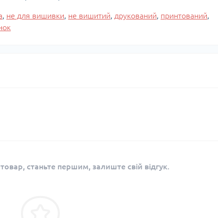
а
,
не для вишивки
,
не вишитий
,
друкований
,
принтований
,
нок
 товар, станьте першим, залиште свій відгук.