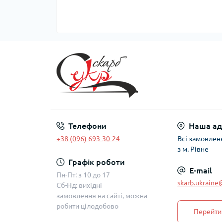
Телефони
Наша ад
+38 (096) 693-30-24
Всі замовлен
з м. Рівне
Графік роботи
E-mail
Пн-Пт: з 10 до 17
skarb.ukrain
Сб-Нд: вихідні
замовлення на сайті, можна
робити цілодобово
Перейти 