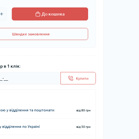
До кошика
Швидке замовлення
 в 1 клік:
Купити
ю у відділення та поштомати
від 80 грн
 відділення по Україні
від 50 грн