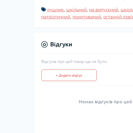
рушник
,
шкільний
,
на випускний
,
школ
патріотичний
,
принтований
,
останній дзві
Відгуки
Відгуків про цей товар ще не було.
+ Додати відгук
Немає відгуків про цей