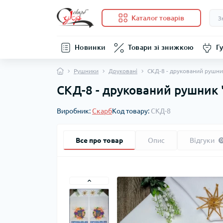
Каталог товарів
Новинки
Товари зі знижкою
Гу
Рушники
Друковані
СКД-8 - друкований рушни
СКД-8 - друкований рушник 
Виробник:
Скарб
Код товару:
СКД-8
Все про товар
Опис
Відгуки
0