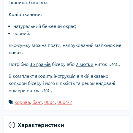
Тканина:
бавовна.
Колір тканини:
натуральний бежевий окрас;
чорний.
Еко-сумку можна прати, надрукований малюнок не
линяє.
Потрібно
35 грамів
бісеру або
2 мотки
ниток DMC.
В комплект входить інструкція в якій вказано
кольори бісеру і його кількість та рекомендовані
номери ниток DMC.
корова
,
бант
,
0004
,
0004-2
Характеристики