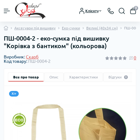
0
Клієнту
Аксесуари під вишивку
Еко-сумки
Великі (40х34 см)
ПШ-0004-
ПШ-0004-2 - еко-сумка під вишивку
"Корівка з бантиком" (кольорова)
Виробник:
Скарб
0
Код товару:
ПШ-0004-2
Все про товар
Опис
Характеристики
Відгуки
0
Хіт