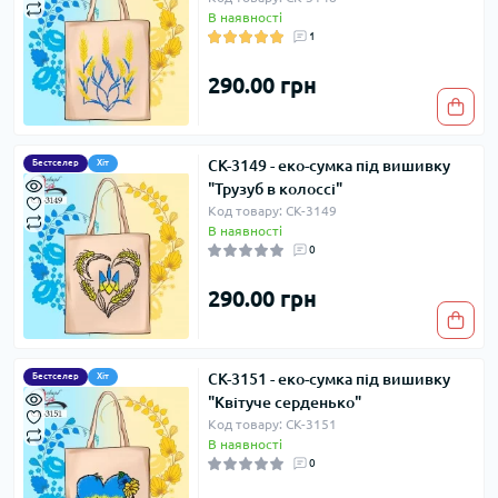
В наявності
1
290.00 грн
СК-3149 - еко-сумка під вишивку
Бестселер
Хіт
"Трузуб в колоссі"
Код товару: СК-3149
В наявності
0
290.00 грн
СК-3151 - еко-сумка під вишивку
Бестселер
Хіт
"Квітуче серденько"
Код товару: СК-3151
В наявності
0