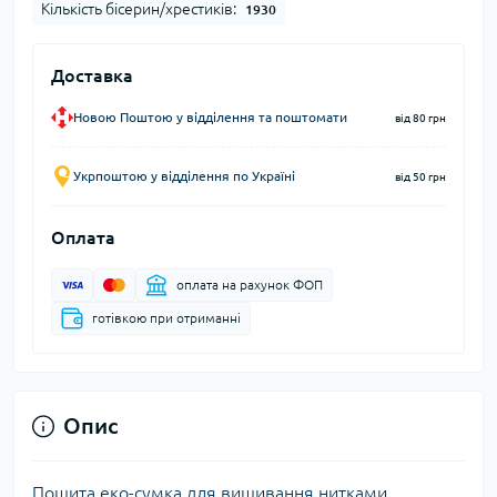
Кількість бісерин/хрестиків:
1930
Доставка
Новою Поштою у відділення та поштомати
від 80 грн
Укрпоштою у відділення по Україні
від 50 грн
Оплата
оплата на рахунок ФОП
готівкою при отриманні
Опис
Пошита еко-сумка для вишивання нитками,