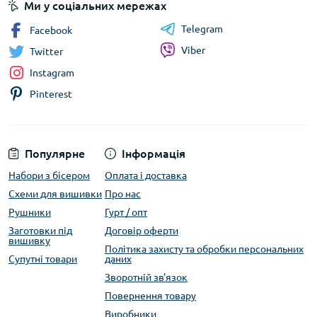
Ми у соціальних мережах
Telegram
Facebook
Viber
Twitter
Instagram
Pinterest
Популярне
Інформація
Набори з бісером
Оплата і доставка
Схеми для вишивки
Про нас
Рушники
Гурт / опт
Заготовки під
Договір оферти
вишивку
Політика захисту та обробки персональних
Супутні товари
даних
Зворотній зв'язок
Повернення товару
Виробники