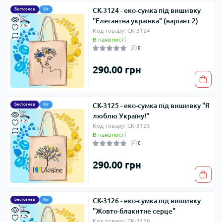
СК-3124 - еко-сумка під вишивку
Бестселер
Хіт
"Елегантна українка" (варіант 2)
Код товару: СК-3124
В наявності
0
290.00 грн
СК-3125 - еко-сумка під вишивку "Я
Бестселер
Хіт
люблю Україну!"
Код товару: СК-3125
В наявності
0
290.00 грн
СК-3126 - еко-сумка під вишивку
Бестселер
Хіт
"Жовто-блакитне серце"
Код товару: СК-3126