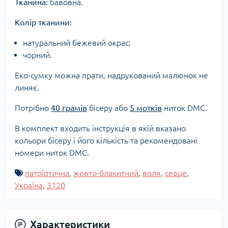
Тканина:
бавовна.
Колір тканини:
натуральний бежевий окрас;
чорний.
Еко-сумку можна прати, надрукований малюнок не
линяє.
Потрібно
40 грамів
бісеру або
5 мотків
ниток DMC.
В комплект входить інструкція в якій вказано
кольори бісеру і його кількість та рекомендовані
номери ниток DMC.
патріотична
,
жовто-блакитний
,
воля
,
серце
,
Україна
,
3120
Характеристики