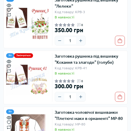
Заготовка рушника під вишивку
"Лелеки"
Код товару: КРВ-3
В наявності
0
350.00 грн
Заготовка рушника під вишивку
Хіт
Закінчується
"Кохання та злагоди" (голуби)
Код товару: КРВ-41
В наявності
0
300.00 грн
Заготовка чоловічої вишиванки
Хіт
"Плетючі маки в орнаменті" МР-80
Код товару: МР-80
В наявності