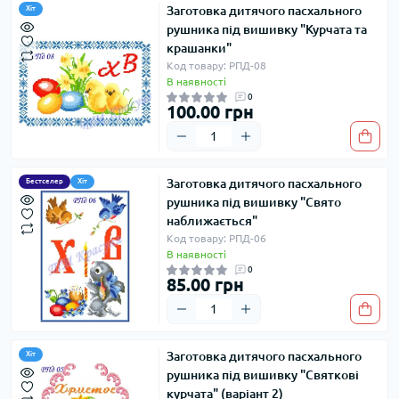
Заготовка дитячого пасхального
Хіт
рушника під вишивку "Курчата та
крашанки"
Код товару: РПД-08
В наявності
0
100.00 грн
Заготовка дитячого пасхального
Бестселер
Хіт
рушника під вишивку "Свято
наближається"
Код товару: РПД-06
В наявності
0
85.00 грн
Заготовка дитячого пасхального
Хіт
рушника під вишивку "Святкові
курчата" (варіант 2)