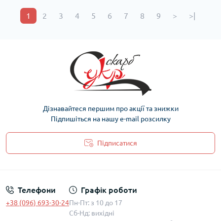
1
2
3
4
5
6
7
8
9
>
>|
Дізнавайтеся першим про акції та знижки
Підпишіться на нашу e-mail розсилку
Підписатися
Політика захисту та обробки персональних даних
Телефони
Графік роботи
+38 (096) 693-30-24
Пн-Пт: з 10 до 17
Сб-Нд: вихідні