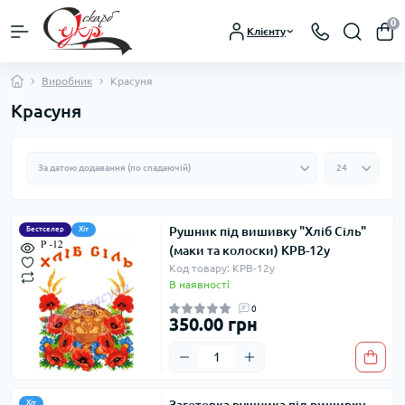
0
Клієнту
Виробник
Красуня
Красуня
Рушник під вишивку "Хліб Сіль"
Бестселер
Хіт
(маки та колоски) КРВ-12у
Код товару: КРВ-12у
В наявності
0
350.00 грн
Хіт