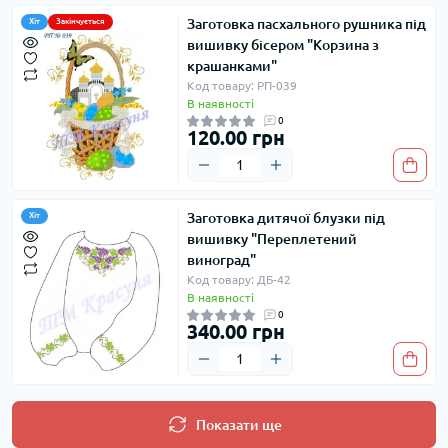
Заготовка пасхального рушника під
Хіт
Закінчується
вишивку бісером "Корзина з
крашанками"
Код товару: РП-039
В наявності
0
120.00 грн
Заготовка дитячої блузки під
Хіт
вишивку "Переплетений
виноград"
Код товару: ДБ-42
В наявності
0
340.00 грн
Показати ще