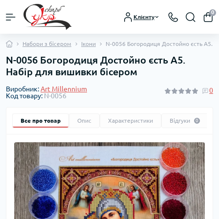
0
Клієнту
Набори з бісером
Ікони
N-0056 Богородиця Достойно єсть А5. Н
N-0056 Богородиця Достойно єсть А5.
Набір для вишивки бісером
Виробник:
Art Millennium
0
Код товару:
N-0056
Все про товар
Опис
Характеристики
Відгуки
0