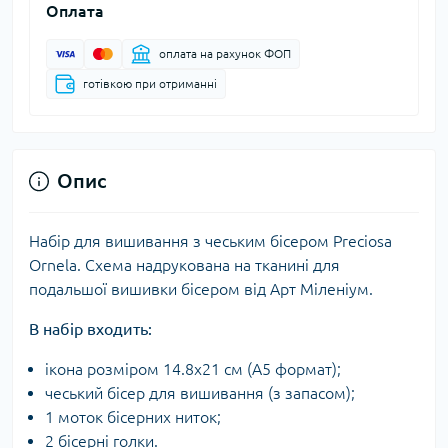
Оплата
оплата на рахунок ФОП
готівкою при отриманні
Опис
Набір для вишивання з чеським бісером Preciosa
Ornela. Схема надрукована на тканині для
подальшої вишивки бісером від Арт Міленіум.
В набір входить:
ікона розміром 14.8х21 см (А5 формат);
чеський бісер для вишивання (з запасом);
1 моток бісерних ниток;
2 бісерні голки.