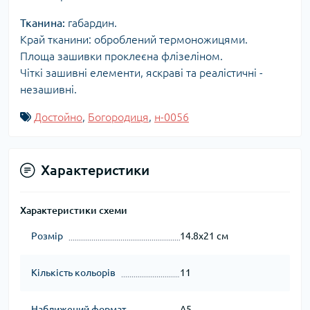
Тканина:
габардин.
Край тканини: оброблений термоножицями.
Площа зашивки проклеєна флізеліном.
Чіткі зашивні елементи, яскраві та реалістичні -
незашивні.
Достойно
,
Богородиця
,
н-0056
Характеристики
Характеристики схеми
Розмір
14.8x21 см
Кількість кольорів
11
Наближений формат
А5