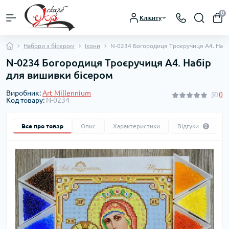
0
Клієнту
Набори з бісером
Ікони
N-0234 Богородиця Троєручиця А4. Наб
N-0234 Богородиця Троєручиця А4. Набір
для вишивки бісером
Виробник:
Art Millennium
0
Код товару:
N-0234
Все про товар
Опис
Характеристики
Відгуки
0