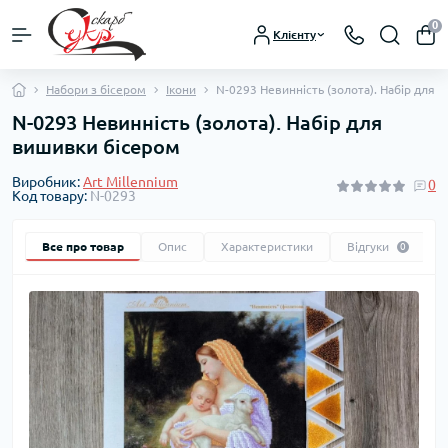
0
Клієнту
Набори з бісером
Ікони
N-0293 Невинність (золота). Набір для 
N-0293 Невинність (золота). Набір для
вишивки бісером
Виробник:
Art Millennium
0
Код товару:
N-0293
Все про товар
Опис
Характеристики
Відгуки
0