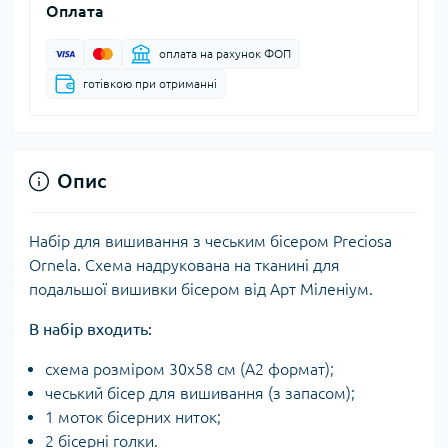
Оплата
оплата на рахунок ФОП
готівкою при отриманні
Опис
Набір для вишивання з чеським бісером Preciosa
Ornela. Схема надрукована на тканині для
подальшої вишивки бісером від Арт Міленіум.
В набір входить:
схема розміром 30х58 см (А2 формат);
чеський бісер для вишивання (з запасом);
1 моток бісерних ниток;
2 бісерні голки.