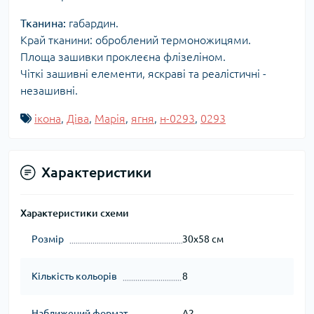
Тканина:
габардин.
Край тканини: оброблений термоножицями.
Площа зашивки проклеєна флізеліном.
Чіткі зашивні елементи, яскраві та реалістичні -
незашивні.
ікона
,
Діва
,
Марія
,
ягня
,
н-0293
,
0293
Характеристики
Характеристики схеми
Розмір
30x58 см
Кількість кольорів
8
Наближений формат
А2