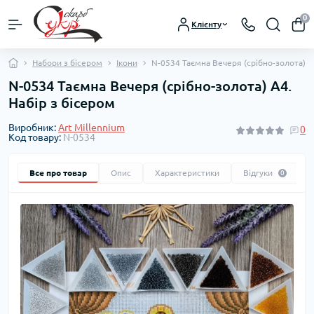
0
Клієнту
Набори з бісером
Ікони
N-0534 Таємна Вечеря (срібно-золота) А4
N-0534 Таємна Вечеря (срібно-золота) А4.
Набір з бісером
Виробник:
Art Millennium
0
Код товару:
N-0534
Все про товар
Опис
Характеристики
Відгуки
0