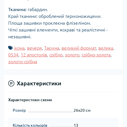
Тканина:
габардин.
Край тканини: оброблений термоножицями.
Площа зашивки проклеєна флізеліном.
Чіткі зашивні елементи, яскраві та реалістичні -
незашивні.
ікона
,
вечеря
,
Таємна
,
великий формат
,
велика
,
0534
,
12 апостолів
,
срібло
,
золото
,
срібно-золота
,
золото-срібна
Характеристики
Характеристики схеми
Розмір
26x20 см
Кількість кольорів
13