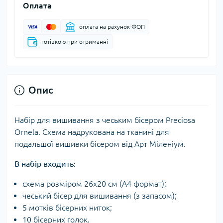
Оплата
оплата на рахунок ФОП
готівкою при отриманні
Опис
Набір для вишивання з чеським бісером Preciosa
Ornela. Схема надрукована на тканині для
подальшої вишивки бісером від Арт Міленіум.
В набір входить:
схема розміром 26х20 см (А4 формат);
чеський бісер для вишивання (з запасом);
5 мотків бісерних ниток;
10 бісерних голок.