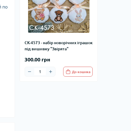
й по
СК-4573 - набір новорічних іграшок
під вишивку "Звірята"
300.00 грн
До кошика