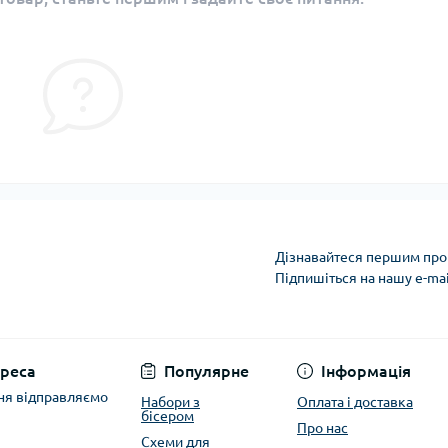
Дізнавайтеся першим про 
Підпишіться на нашу e-ma
Політика захисту та
реса
Популярне
Інформація
ня відправляємо
Набори з
Оплата і доставка
бісером
Про нас
Схеми для