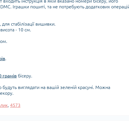
 входить інструкція в якій вказано номери бісеру, його
 DMC. Іграшки пошиті, та не потребують додаткових операці
для стабілізації вишивки.
висота - 10 см.
сом.
рів
.
0 грамів
бісеру.
о будуть виглядати на вашій зеленій красуні. Можна
екору.
олик
,
4573