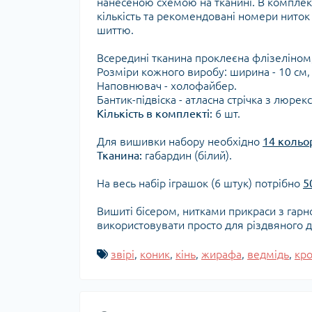
нанесеною схемою на тканині. В комплект
кількість та рекомендовані номери ниток
шиттю.
Всередині тканина проклеєна флізеліном, 
Розміри кожного виробу: ширина - 10 см, 
Наповнювач - холофайбер.
Бантик-підвіска - атласна стрічка з люрек
Кількість в комплекті:
6 шт.
Для вишивки набору необхідно
14 кольо
Тканина:
габардин (білий).
На весь набір іграшок (6 штук) потрібно
5
Вишиті бісером, нитками прикраси з гарн
використовувати просто для різдвяного д
звірі
,
коник
,
кінь
,
жирафа
,
ведмідь
,
кр