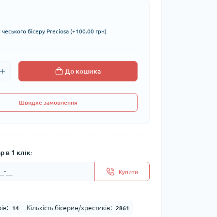
чеського бісеру Preciosa (+100.00 грн)
До кошика
Швидке замовлення
 в 1 клік:
Купити
ів:
Кількість бісерин/хрестиків:
14
2861