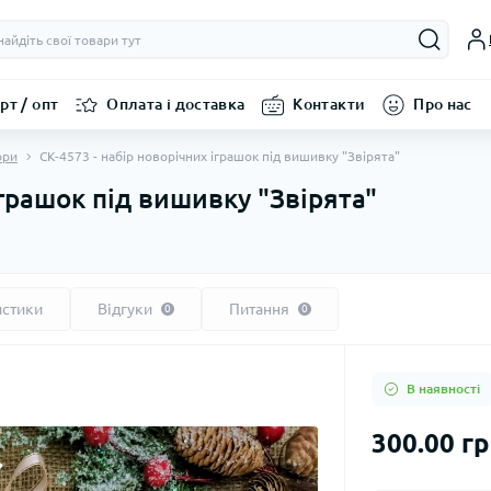
рт / опт
Оплата і доставка
Контакти
Про нас
ори
СК-4573 - набір новорічних іграшок під вишивку "Звірята"
іграшок під вишивку "Звірята"
истики
Відгуки
Питання
0
0
В наявності
300.00 г