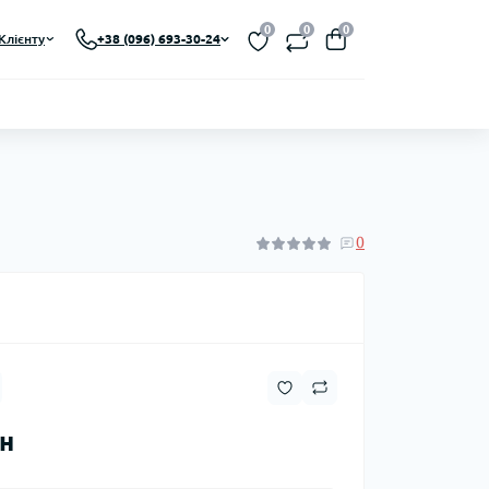
0
0
0
Клієнту
+38 (096) 693-30-24
0
рн