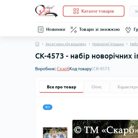
Каталог товарів
Новинки
Товари зі знижкою
Гу
Аксесуари під вишивку
Новорічні іграшки
Наб
СК-4573 - набір новорічних 
Виробник:
Скарб
Код товару:
СК-4573
Все про товар
Опис
Характер
Хіт