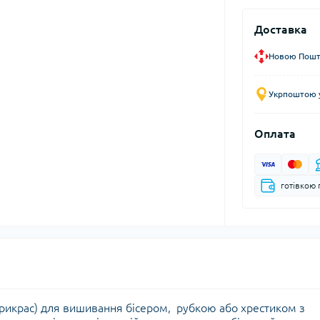
Доставка
Новою Пошто
Укрпоштою у
Оплата
готівкою 
рикрас) для вишивання бісером, рубкою або хрестиком з