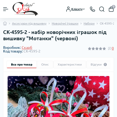
0
Клієнту
Аксесуари під вишивку
Новорічні іграшки
Набори
СК-4595-2 -
СК-4595-2 - набір новорічних іграшок під
вишивку "Мотанки" (червоні)
Виробник:
Скарб
0
Код товару:
СК-4595-2
Все про товар
Опис
Характеристики
Відгуки
0