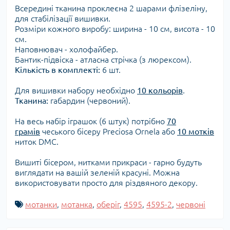
Всередині тканина проклеєна 2 шарами флізеліну,
для стабілізації вишивки.
Розміри кожного виробу: ширина - 10 см, висота - 10
см.
Наповнювач - холофайбер.
Бантик-підвіска - атласна стрічка (з люрексом).
Кількість в комплекті:
6 шт.
Для вишивки набору необхідно
10 кольорів
.
Тканина:
габардин (червоний).
На весь набір іграшок (6 штук) потрібно
70
грамів
чеського бісеру Preciosa Ornela або
10 мотків
ниток DMC.
Вишиті бісером, нитками прикраси - гарно будуть
виглядати на вашій зеленій красуні. Можна
використовувати просто для різдвяного декору.
мотанки
,
мотанка
,
оберіг
,
4595
,
4595-2
,
червоні