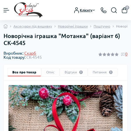
0
Клієнту
Аксесуари під вишивку
Новорічні іграшки
Поштучно
Новорічн
Новорічна іграшка "Мотанка" (варіант 6)
СК-4545
Виробник:
Скарб
0
Код товару:
СК-4545
Все про товар
Опис
Відгуки
Питання
0
0