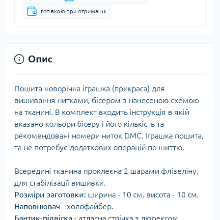
готівкою при отриманні
Опис
Пошита новорічна іграшка (прикраса) для
вишивання нитками, бісером з нанесеною схемою
на тканині. В комплект входить інструкція в якій
вказано кольори бісеру і його кількість та
рекомендовані номери ниток DMC. Іграшка пошита,
та не потребує додаткових операцій по шиттю.
Всередині тканина проклеєна 2 шарами флізеліну,
для стабілізації вишивки.
Розміри заготовки:
ширина - 10 см, висота - 10 см.
Наповнювач
- холофайбер.
Бантик-підвіска
- атласна стрічка з люрексом.