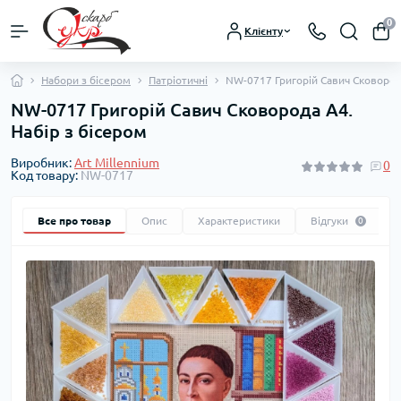
0
Клієнту
Набори з бісером
Патріотичні
NW-0717 Григорій Савич Сковорода
NW-0717 Григорій Савич Сковорода А4.
Набір з бісером
Виробник:
Art Millennium
0
Код товару:
NW-0717
Все про товар
Опис
Характеристики
Відгуки
0