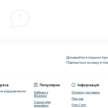
Дізнавайтеся першим про 
Підпишіться на нашу e-ma
Політика захисту та
реса
Популярне
Інформація
ня відправляємо
Набори з
Оплата і доставка
бісером
Про нас
Схеми для
Гурт / опт
вишивки