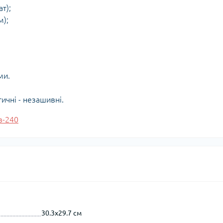
т);
м);
ми.
тичні - незашивні.
в-240
30.3x29.7 см