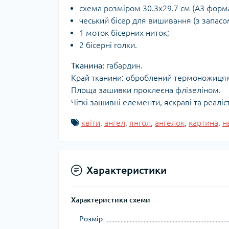
схема розміром 30.3х29.7 см (А3 форма
чеський бісер для вишивання (з запасо
1 моток бісерних ниток;
2 бісерні голки.
Тканина:
габардин.
Край тканини: оброблений термоножиця
Площа зашивки проклеєна флізеліном.
Чіткі зашивні елементи, яскраві та реаліс
квіти
,
ангел
,
янгол
,
ангелок
,
картина
,
н
Характеристики
Характеристики схеми
Розмір