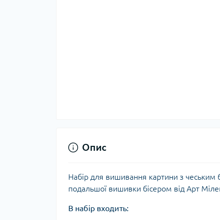
Опис
Набір для вишивання картини з чеським б
подальшої вишивки бісером від Арт Міле
В набір входить: