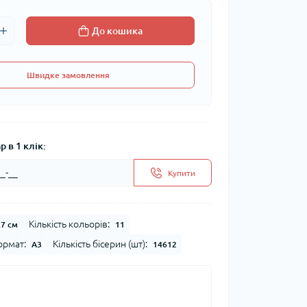
До кошика
Швидке замовлення
 в 1 клік:
Купити
Кількість кольорів:
.7 см
11
рмат:
Кількість бісерин (шт):
А3
14612