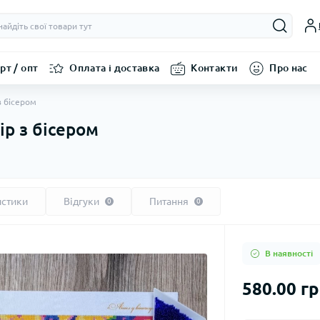
рт / опт
Оплата і доставка
Контакти
Про нас
з бісером
ір з бісером
истики
Відгуки
Питання
0
0
В наявності
580.00 г