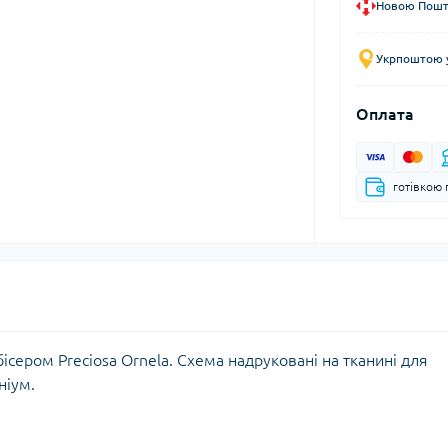
Новою Пошто
Укрпоштою у
Оплата
готівкою 
ісером Preciosa Ornela. Схема надруковані на тканині для
ніум.