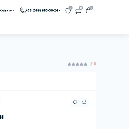
0
0
0
Клієнту
+38 (096) 693-30-24
0
рн