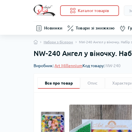
Каталог товарів
Новинки
Товари зі знижкою
Гу
Набори з бісером
NW-240 Ангел у віночку. Набір 
NW-240 Ангел у віночку. Наб
Виробник:
Art Millennium
Код товару:
NW-240
Все про товар
Опис
Характер