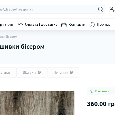
рт / опт
Оплата і доставка
Контакти
Про нас
вки бісером
ишивки бісером
истики
Відгуки
Питання
0
0
В наявності
360.00 г