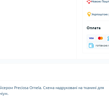
Новою Пошто
Укрпоштою у
Оплата
готівкою 
ісером Preciosa Ornela. Схема надруковані на тканині для
ніум.