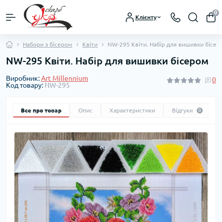
0
Клієнту
Набори з бісером
Квіти
NW-295 Квіти. Набір для вишивки бісер
NW-295 Квіти. Набір для вишивки бісером
Виробник:
Art Millennium
0
Код товару:
NW-295
Все про товар
Опис
Характеристики
Відгуки
0