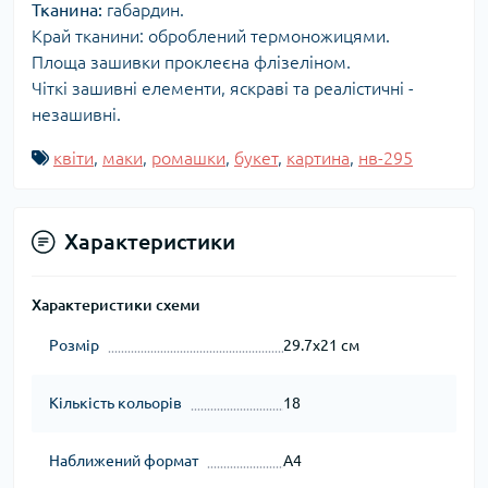
Тканина:
габардин.
Край тканини: оброблений термоножицями.
Площа зашивки проклеєна флізеліном.
Чіткі зашивні елементи, яскраві та реалістичні -
незашивні.
квіти
,
маки
,
ромашки
,
букет
,
картина
,
нв-295
Характеристики
Характеристики схеми
Розмір
29.7x21 см
Кількість кольорів
18
Наближений формат
А4