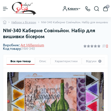
0
Клієнту
Набори з бісером
NW-340 Каберне Совіньйон. Набір для вишивки 
NW-340 Каберне Совіньйон. Набір для
вишивки бісером
Виробник:
Art Millennium
0
Код товару:
NW-340
Все про товар
Опис
Характеристики
Відгуки
0