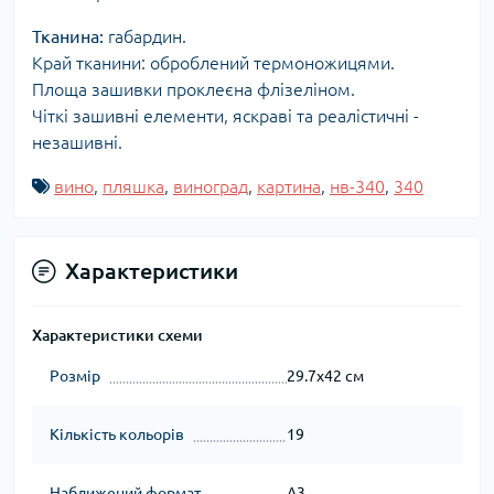
Тканина:
габардин.
Край тканини: оброблений термоножицями.
Площа зашивки проклеєна флізеліном.
Чіткі зашивні елементи, яскраві та реалістичні -
незашивні.
вино
,
пляшка
,
виноград
,
картина
,
нв-340
,
340
Характеристики
Характеристики схеми
Розмір
29.7x42 см
Кількість кольорів
19
Наближений формат
А3