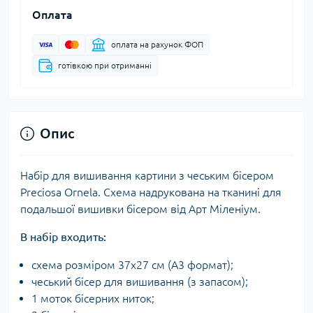
Оплата
оплата на рахунок ФОП
готівкою при отриманні
Опис
Набір для вишивання картини з чеським бісером
Preciosa Ornela. Схема надрукована на тканині для
подальшої вишивки бісером від Арт Міленіум.
В набір входить:
схема розміром 37х27 см (А3 формат);
чеський бісер для вишивання (з запасом);
1 моток бісерних ниток;