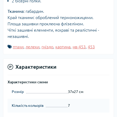
2 бісерні голки.
Тканина:
габардин.
Край тканини: оброблений термоножицями.
Площа зашивки проклеєна флізеліном.
Чіткі зашивні елементи, яскраві та реалістичні -
незашивні.
птахи
,
лелеки
,
гніздо
,
картина
,
нв-453
,
453
Характеристики
Характеристики схеми
Розмір
37x27 см
Кількість кольорів
7