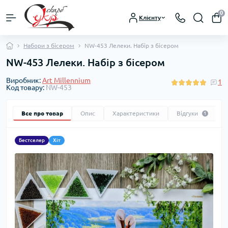
0
Клієнту
Набори з бісером
NW-453 Лелеки. Набір з бісером
NW-453 Лелеки. Набір з бісером
Виробник:
Art Millennium
1
Код товару:
NW-453
Все про товар
Опис
Характеристики
Відгуки
1
Бестселер
Хіт