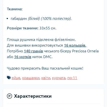
Тканина:
габардин
(білий) (100% поліестер).
Розміри тканини:
33х55 см.
Площа рушника підклеєна флізеліном.
Для вишивки використовується
16 кольорів
.
Потрібно
140 грамів
чеського бісеру Preciosa Ornela
або
16 мотків
ниток DMC.
Чудово прикрасить Ваш пасхальний кошик!
яйця
,
крашанки
,
квіти
,
курчата
,
пр-11
Характеристики