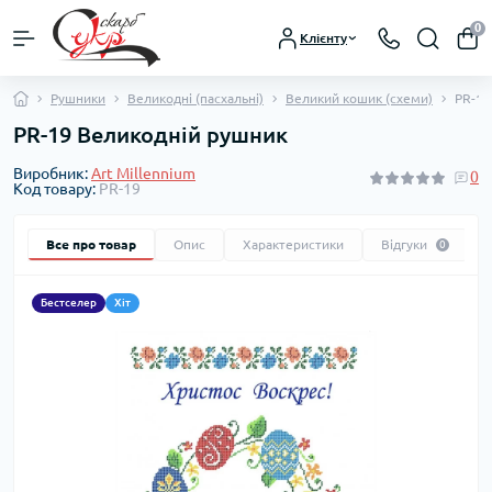
0
Клієнту
Рушники
Великодні (пасхальні)
Великий кошик (схеми)
PR-19
PR-19 Великодній рушник
Виробник:
Art Millennium
0
Код товару:
PR-19
Все про товар
Опис
Характеристики
Відгуки
0
Бестселер
Хіт