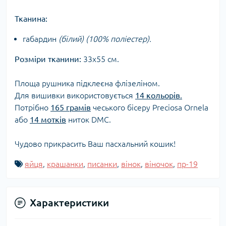
Тканина:
габардин
(білий) (100% поліестер).
Розміри тканини:
33х55 см.
Площа рушника підклеєна флізеліном.
Для вишивки використовується
14 кольорів
.
Потрібно
165 грамів
чеського бісеру Preciosa Ornela
або
14 мотків
ниток DMC.
Чудово прикрасить Ваш пасхальний кошик!
яйця
,
крашанки
,
писанки
,
вінок
,
віночок
,
пр-19
Характеристики