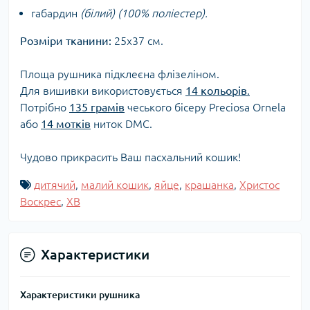
габардин
(білий) (100% поліестер).
Розміри тканини:
25х37 см.
Площа рушника підклеєна флізеліном.
Для вишивки використовується
14 кольорів
.
Потрібно
135 грамів
чеського бісеру Preciosa Ornela
або
14 мотків
ниток DMC.
Чудово прикрасить Ваш пасхальний кошик!
дитячий
,
малий кошик
,
яйце
,
крашанка
,
Христос
Воскрес
,
ХВ
Характеристики
Характеристики рушника