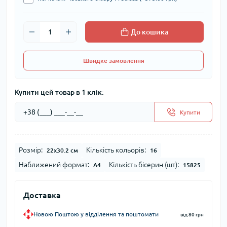
До кошика
Швидке замовлення
Купити цей товар в 1 клік:
Купити
Розмір:
Кількість кольорів:
22x30.2 см
16
Наближений формат:
Кількість бісерин (шт):
А4
15825
Доставка
Новою Поштою у відділення та поштомати
від 80 грн