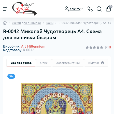
0
Клієнту
Схеми для вишивки
Ікони
R-0042 Миколай Чудотворець А4. Схе
R-0042 Миколай Чудотворець А4. Схема
для вишивки бісером
Виробник:
Art Millennium
0
Код товару:
R-0042
Все про товар
Опис
Характеристики
Відгуки
0
Хіт