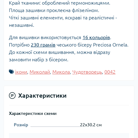
Край тканини: оброблений термоножицями.
Площа зашивки проклеєна флізеліном.
Чіткі зашивні елементи, яскраві та реалістичні -
незашивні.
Для вишивки використовується
16 кольорів
.
Потрібно
230 грамів
чеського бісеру Preciosa Ornela.
До кожної схеми вишивання, можна відразу
замовити набір з бісером.
ікони
,
Миколай
,
Микола
,
Чудотворець
,
0042
Характеристики
Характеристики схеми
Розмір
22x30.2 см