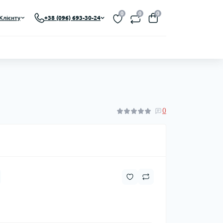
0
0
0
Клієнту
+38 (096) 693-30-24
0