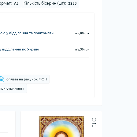
рмат:
Кількість бісерин (шт):
А5
2253
ю у відділення та поштомати
від 80 грн
 відділення по Україні
від 50 грн
оплата на рахунок ФОП
при отриманні