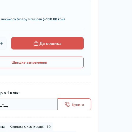
чеського бісеру Preciosa (+110.00 грн)
До кошика
Швидке замовлення
 в 1 клік:
Купити
Кількість кольорів:
 см
10