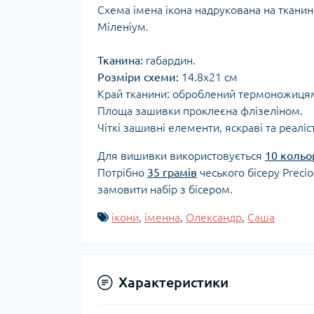
Схема імена ікона надрукована на тканин
Міленіум.
Тканина:
габардин.
Розміри схеми:
14.8x21 см
Край тканини: оброблений термоножиця
Площа зашивки проклеєна флізеліном.
Чіткі зашивні елементи, яскраві та реаліс
Для вишивки використовується
10 кольо
Потрібно
35 грамів
чеського бісеру Preci
замовити набір з бісером.
ікони
,
іменна
,
Олександр
,
Саша
Характеристики