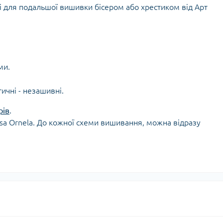
і для подальшої вишивки бісером або хрестиком від Арт
ми.
тичні - незашивні.
рів
.
osa Ornela. До кожної схеми вишивання, можна відразу