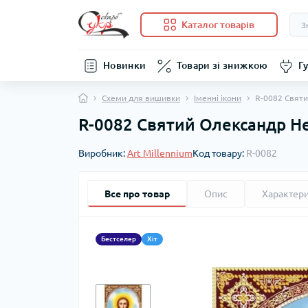
Каталог товарів
Новинки
Товари зі знижкою
Гу
Схеми для вишивки
Іменні ікони
R-0082 Святи
R-0082 Святий Олександр Н
Виробник:
Art Millennium
Код товару:
R-0082
Все про товар
Опис
Характер
Бестселер
Хіт