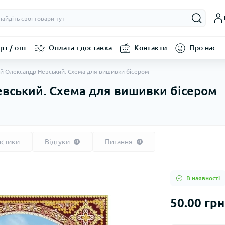
рт / опт
Оплата і доставка
Контакти
Про нас
й Олександр Невський. Схема для вишивки бісером
евський. Схема для вишивки бісером
истики
Відгуки
Питання
0
0
В наявності
50.00 грн