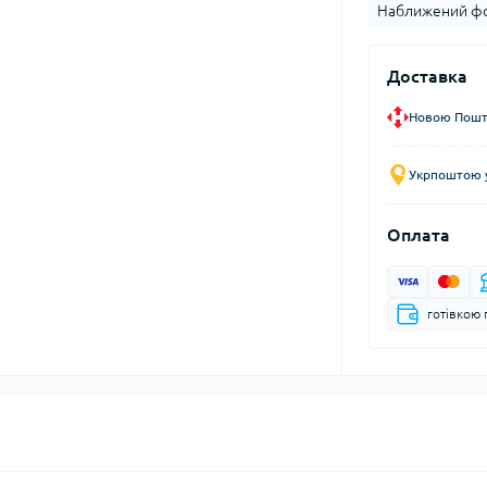
Наближений фо
Доставка
Новою Пошто
Укрпоштою у
Оплата
готівкою 