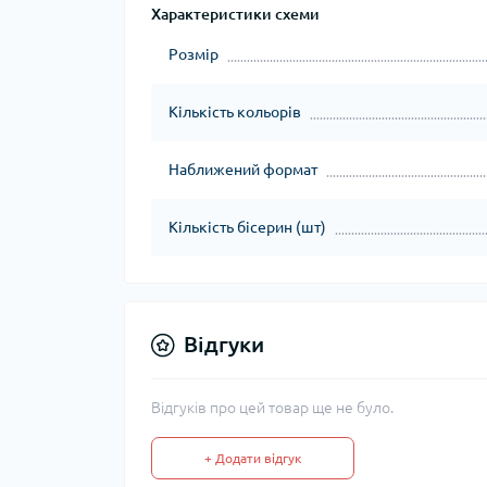
Характеристики схеми
Розмір
Кількість кольорів
Наближений формат
Кількість бісерин (шт)
Відгуки
Відгуків про цей товар ще не було.
+ Додати відгук