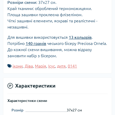
Розміри схеми:
37x27 см.
Край тканини: оброблений термоножицями.
Площа зашивки проклеєна флізеліном.
Чіткі зашивні елементи, яскраві та реалістичні -
незашивні.
Для вишивки використовується
13 кольорів
.
Потрібно
140 грамів
чеського бісеру Preciosa Ornela.
До кожної схеми вишивання, можна відразу
замовити набір з бісером.
ікони
,
Діва
,
Марія
,
Ісус
,
дитя
,
0141
Характеристики
Характеристики схеми
Розмір
37x27 см