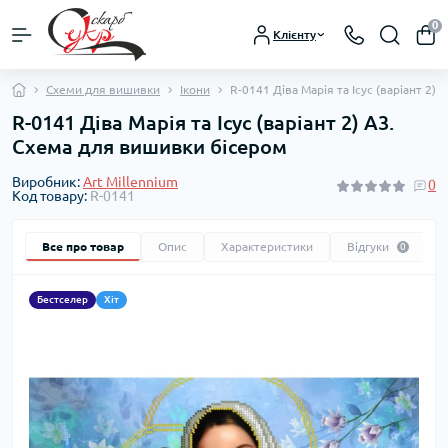
0
Клієнту
Схеми для вишивки
Ікони
R-0141 Діва Марія та Ісус (варіант 2)
R-0141 Діва Марія та Ісус (варіант 2) А3.
Схема для вишивки бісером
Виробник:
Art Millennium
0
Код товару:
R-0141
Все про товар
Опис
Характеристики
Відгуки
0
Бестселер
Хіт