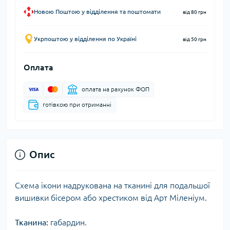
Новою Поштою у відділення та поштомати
від 80 грн
Укрпоштою у відділення по Україні
від 50 грн
Оплата
оплата на рахунок ФОП
готівкою при отриманні
Опис
Схема ікони надрукована на тканині для подальшої
вишивки бісером або хрестиком від Арт Міленіум.
Тканина:
габардин.