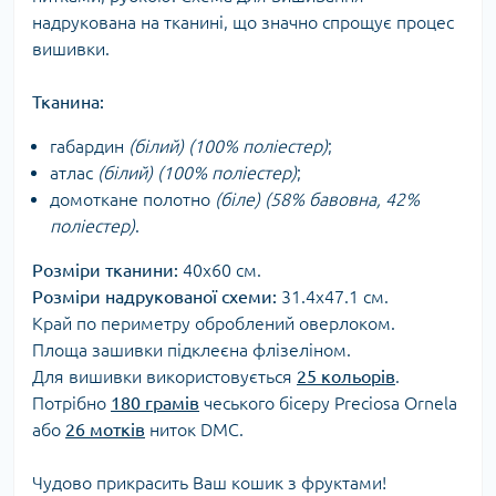
надрукована на тканині, що значно спрощує процес
вишивки.
Тканина:
габардин
(білий) (100% поліестер)
;
атлас
(білий) (100% поліестер)
;
домоткане полотно
(біле) (58% бавовна, 42%
поліестер)
.
Розміри тканини:
40х60 см.
Розміри надрукованої схеми:
31.4х47.1 см.
Край по периметру оброблений оверлоком.
Площа зашивки підклеєна флізеліном.
Для вишивки використовується
25 кольорів
.
Потрібно
180 грамів
чеського бісеру Preciosa Ornela
або
26 мотків
ниток DMC.
Чудово прикрасить Ваш кошик з фруктами!