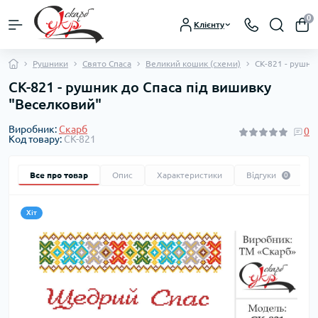
0
Клієнту
Рушники
Свято Спаса
Великий кошик (схеми)
СК-821 - рушни
СК-821 - рушник до Спаса під вишивку
"Веселковий"
Виробник:
Скарб
0
Код товару:
СК-821
Все про товар
Опис
Характеристики
Відгуки
0
Хіт