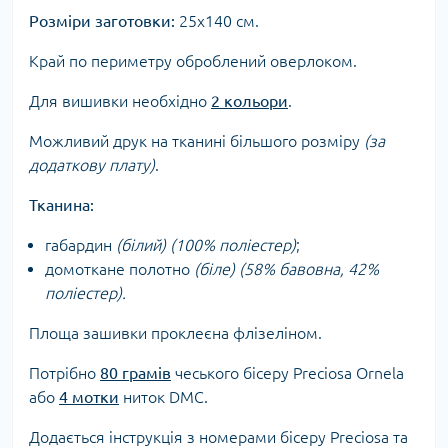
Розміри заготовки:
25х140 см.
Край по периметру оброблений оверлоком.
Для вишивки необхідно
2 кольори
.
Можливий друк на тканині більшого розміру
(за
додаткову плату)
.
Тканина:
габардин
(білий) (100% поліестер)
;
домоткане полотно
(біле) (58% бавовна, 42%
поліестер)
.
Площа зашивки проклеєна флізеліном.
Потрібно
80 грамів
чеського бісеру Preciosa Ornela
або
4 мотки
ниток DMC.
Додається інструкція з номерами бісеру Preciosa та