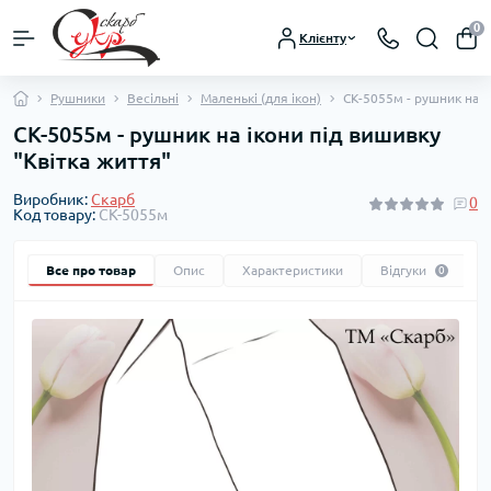
0
Клієнту
Рушники
Весільні
Маленькі (для ікон)
СК-5055м - рушник на і
СК-5055м - рушник на ікони під вишивку
"Квітка життя"
Виробник:
Скарб
0
Код товару:
СК-5055м
Все про товар
Опис
Характеристики
Відгуки
0