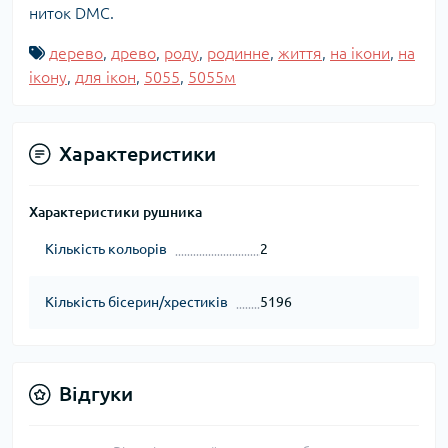
ниток DMC.
дерево
,
древо
,
роду
,
родинне
,
життя
,
на ікони
,
на
ікону
,
для ікон
,
5055
,
5055м
Характеристики
Характеристики рушника
Кількість кольорів
2
Кількість бісерин/хрестиків
5196
Відгуки