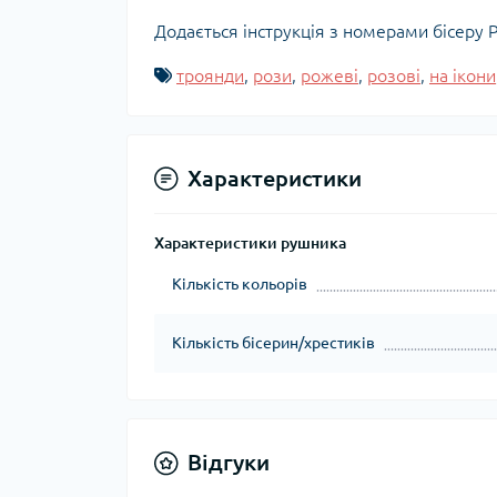
Додається інструкція з номерами бісеру P
троянди
,
рози
,
рожеві
,
розові
,
на ікони
Характеристики
Характеристики рушника
Кількість кольорів
Кількість бісерин/хрестиків
Відгуки