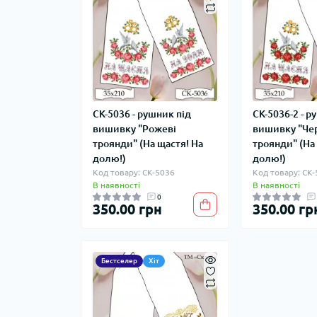
СК-5036 - рушник під
СК-5036-2 - р
вишивку "Рожеві
вишивку "Че
троянди" (На щастя! На
троянди" (На
долю!)
долю!)
Код товару: СК-5036
Код товару: СК
В наявності
В наявності
0
350.00 грн
350.00 гр
Бестселер
Хіт