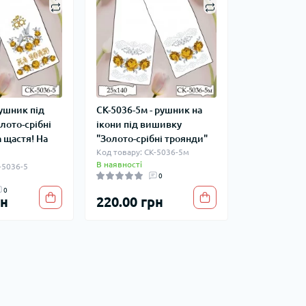
рушник під
СК-5036-5м - рушник на
лото-срібні
ікони під вишивку
 щастя! На
"Золото-срібні троянди"
Код товару: СК-5036-5м
В наявності
-5036-5
0
0
рн
220.00 грн