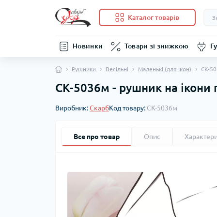
Каталог товарів
Новинки
Товари зі знижкою
Гу
Рушники
Весільні
Маленькі (для ікон)
СК-50
СК-5036м - рушник на ікони
Виробник:
Скарб
Код товару:
СК-5036м
Все про товар
Опис
Характер