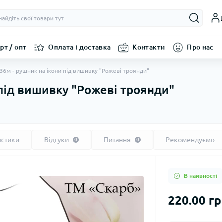
рт / опт
Оплата і доставка
Контакти
Про нас
36м - рушник на ікони під вишивку "Рожеві троянди"
 під вишивку "Рожеві троянди"
истики
Відгуки
Питання
Рекомендуємо
0
0
В наявності
220.00 г