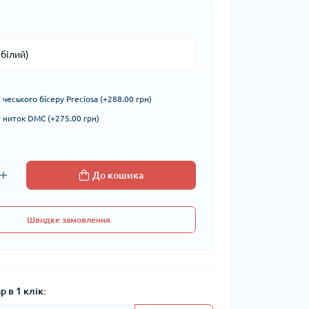
чеського бісеру Preciosa (+288.00 грн)
ниток DMC (+275.00 грн)
До кошика
Швидке замовлення
 в 1 клік: