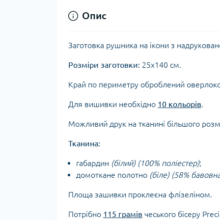
Опис
Заготовка рушника на ікони з надрукова
Розміри заготовки:
25х140 см.
Край по периметру оброблений оверлок
Для вишивки необхідно
10 кольорів
.
Можливий друк на тканині більшого роз
Тканина:
габардин
(білий) (100% поліестер)
;
домоткане полотно
(біле) (58% бавовн
Площа зашивки проклеєна флізеліном.
Потрібно
115 грамів
чеського бісеру Prec