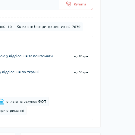
Купити
ів:
Кількість бісерин/хрестиків:
10
7670
ю у відділення та поштомати
від 80 грн
 відділення по Україні
від 50 грн
оплата на рахунок ФОП
при отриманні