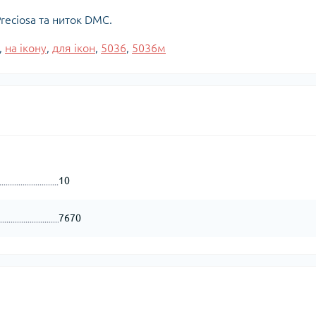
reciosa та ниток DMC.
,
на ікону
,
для ікон
,
5036
,
5036м
10
7670