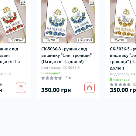
ушник під
СК-5036-3 - рушник під
СК-5036-5 - 
рвоні
вишивку "Сині троянди"
вишивку "Зо
 щастя! На
(На щастя! На долю!)
троянди" (На
Код товару: СК-5036-3
долю!)
В наявності
-5036-2
Код товару: СК
0
В наявності
0
н
350.00 грн
350.00 г