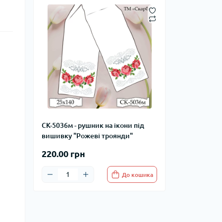
СК-5036м - рушник на ікони під
вишивку "Рожеві троянди"
220.00 грн
До кошика