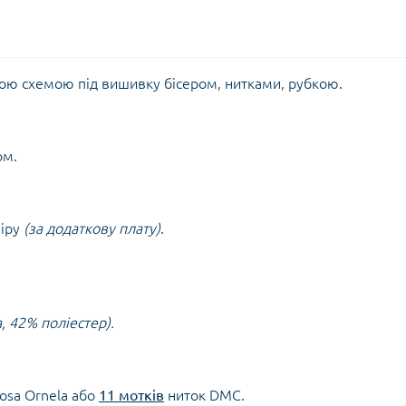
ною схемою під вишивку бісером, нитками, рубкою.
ом.
міру
(за додаткову плату)
.
а, 42% поліестер)
.
iosa Ornela або
11 мотків
ниток DMC.