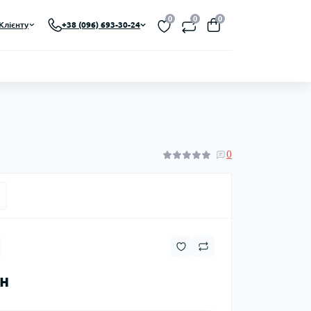
0
0
0
Клієнту
+38 (096) 693-30-24
0
рн