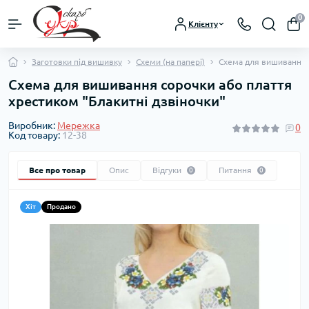
0
Клієнту
Заготовки під вишивку
Схеми (на папері)
Схема для вишивання с
Схема для вишивання сорочки або плаття
хрестиком "Блакитні дзвіночки"
Виробник:
Мережка
0
Код товару:
12-38
Все про товар
Опис
Відгуки
Питання
0
0
Хіт
Продано