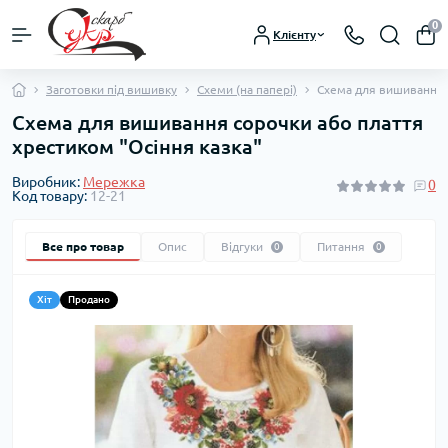
0
Клієнту
Заготовки під вишивку
Схеми (на папері)
Схема для вишивання с
Схема для вишивання сорочки або плаття
хрестиком "Осіння казка"
Виробник:
Мережка
0
Код товару:
12-21
Все про товар
Опис
Відгуки
Питання
0
0
Хіт
Продано