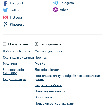
Telegram
Facebook
Viber
Twitter
Instagram
Pinterest
Популярне
Інформація
Набори з бісером
Оплата і доставка
Схеми для вишивки
Про нас
Рушники
Гурт / опт
Заготовки під
Договір оферти
вишивку
Політика захисту та обробки персональних
Супутні товари
даних
Зворотній зв'язок
Повернення товару
Виробники
Подарункові сертифікати