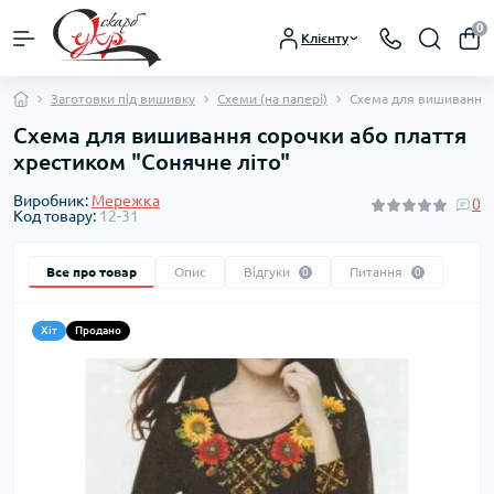
0
Клієнту
Заготовки під вишивку
Схеми (на папері)
Схема для вишивання с
Схема для вишивання сорочки або плаття
хрестиком "Сонячне літо"
Виробник:
Мережка
0
Код товару:
12-31
Все про товар
Опис
Відгуки
Питання
0
0
Хіт
Продано