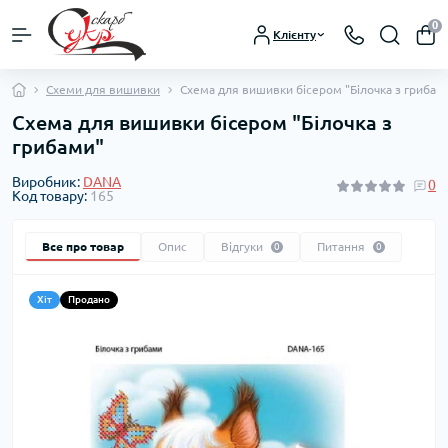
0
Клієнту
Схеми для вишивки
Схема для вишивки бісером "Білочка з грибам
Схема для вишивки бісером "Білочка з
грибами"
Виробник:
DANA
0
Код товару:
165
Все про товар
Опис
Відгуки
Питання
0
0
Хіт
Продано