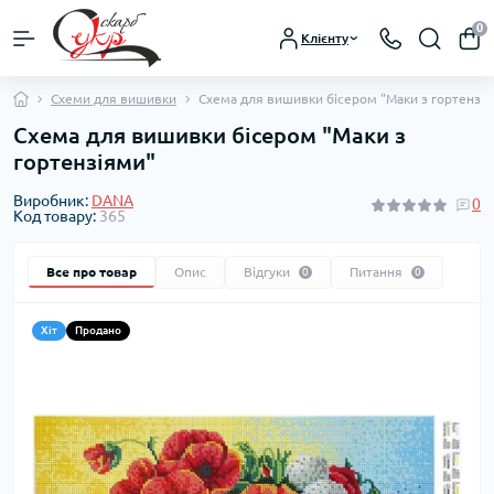
0
Клієнту
Схеми для вишивки
Схема для вишивки бісером "Маки з гортензі
Схема для вишивки бісером "Маки з
гортензіями"
Виробник:
DANA
0
Код товару:
365
Все про товар
Опис
Відгуки
Питання
0
0
Хіт
Продано