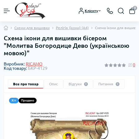
0
Клієнту
Схеми для вишивки
Релігія (ікони) (А4)
Схема ікони для вишивк
Схема ікони для вишивки бісером
"Молитва Богородице Дево (українською
мовою)"
Виробник:
RICAMO
0
Код товару:
БКР-4129
Все про товар
Опис
Відгуки
Питання
0
0
Хіт
Продано