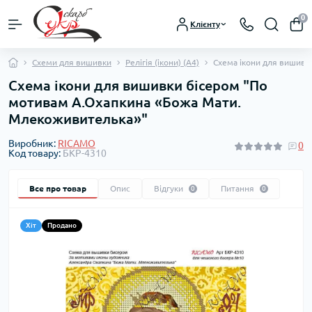
0
Клієнту
Схеми для вишивки
Релігія (ікони) (А4)
Схема ікони для вишивк
Схема ікони для вишивки бісером "По
мотивам А.Охапкина «Божа Мати.
Млекоживителька»"
Виробник:
RICAMO
0
Код товару:
БКР-4310
Все про товар
Опис
Відгуки
Питання
0
0
Хіт
Продано